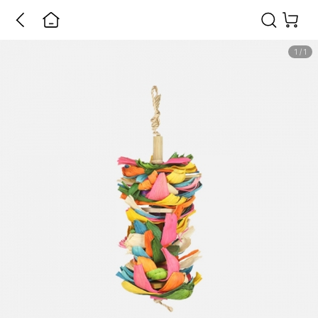
1
/
1