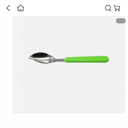
1
/
1