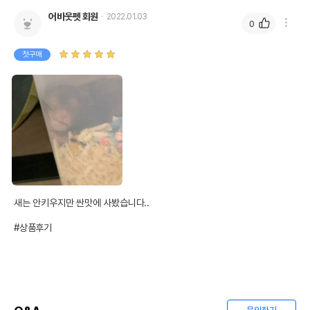
어바웃펫 회원
2022.01.03
0
첫구매
새는 안키우지만 싼맛에 사봤습니다..

#상품후기