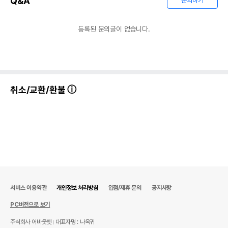
Q&A
문의하기
등록된 문의글이 없습니다.
취소/교환/환불
상품 필수 정보
품명 및 모델명
펭쿠안 칼라 이유식 숟가락 - 그린
서비스 이용약관
개인정보 처리방침
입점/제휴 문의
공지사항
법에 의한 인증,허가 등을
상세페이지 참조
받았음을 확인할수 있는
PC버전으로 보기
경우 그에 대한 사항
주식회사 어바웃펫
대표자명 : 나옥귀