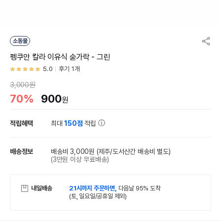
소동물
펭쿠안 칼라 이유식 숟가락 - 그린
5.0
후기 1개
3,000원
70%
900
원
적립혜택
최대
150점
적립
배송정보
배송비 3,000원
(제주/도서산간 배송비 별도)
(3만원 이상 무료배송)
내일배송
21시까지 주문하면,
다음날 95% 도착
(토, 일요일/공휴일 제외)