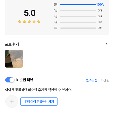
5
점
100
%
5.0
4
점
0
%
3
점
0
%
2
점
0
%
1
점
0
%
포토 후기
비슷한 리뷰
만족도순
최신순
아이를 등록하면 비슷한 후기를 확인할 수 있어요.
우리 아이 등록하러 가기