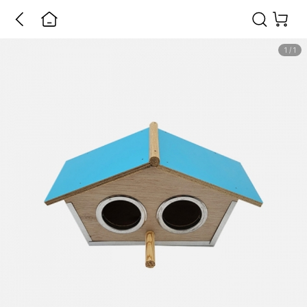
1
/
1