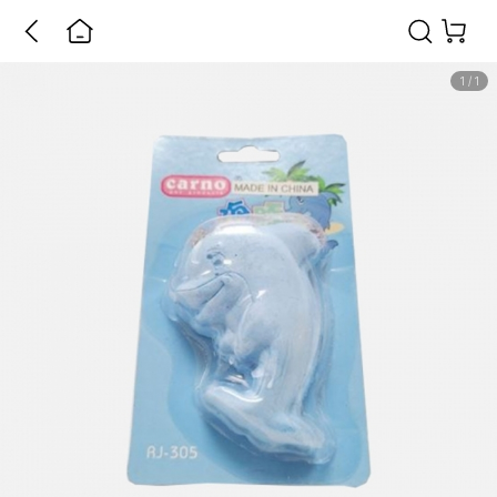
1
/
1