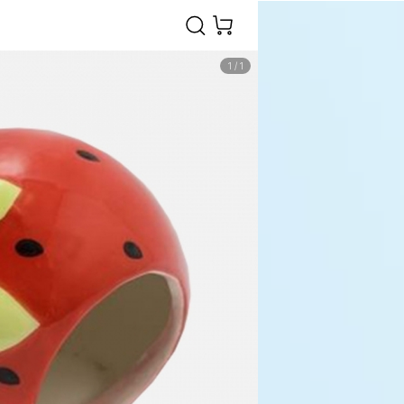
1
/
1