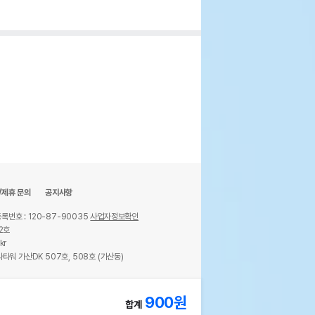
/제휴 문의
공지사항
록번호 : 120-87-90035
사업자정보확인
2호
kr
타워 가산DK 507호, 508호 (가산동)
ights reserved.
900
원
합계