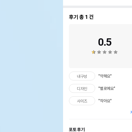
후기 총
1
건
0.5
"약해요"
내구성
"별로예요"
디자인
"작아요"
사이즈
포토 후기