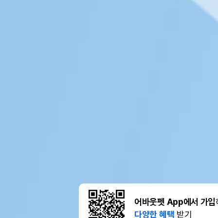
어바웃펫 App에서 가입
다양한 혜택
받기