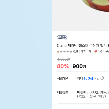
소동물
Carno 세라믹 햄스터 은신처 딸기 R
0.5
후기 1개
1.0 내구
4,500원
80%
900
원
적립혜택
최대
150점
적립
배송정보
배송비 3,000원
(제주/
(3만원 이상 무료배송)