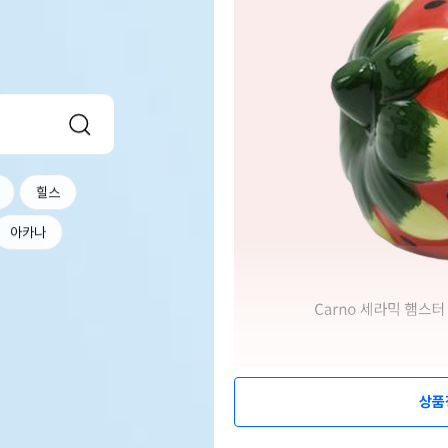
힐스
아카나
상품