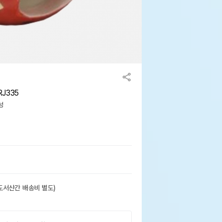
J335
성
도서산간 배송비 별도)