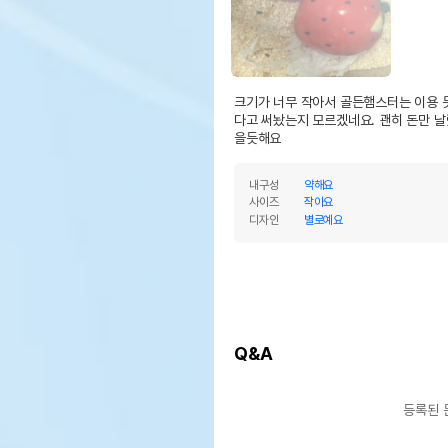
크기가 너무 작아서 골든햄스터는 이용 
다고 써놨는지 모르겠네요. 괜히 돈만 
을듯해요
내구성
약해요
사이즈
작아요
디자인
별로예요
Q&A
등록된 