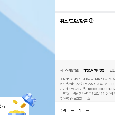
취소/교환/환불
서비스 이용약관
개인정보 처리방침
입점
주식회사 어바웃펫
대표자명 : 나옥귀
사업자 등
통신판매업신고번호 : 제 2025-서울금천-238
개인정보관리자 : 김원규 hello@aboutpet.co.
서울특별시 금천구 가산디지털2로 144, 현대테라
구매안전(에스크로)서비스
© copyright (c) www.aboutpet.co.kr all r
하고
수량