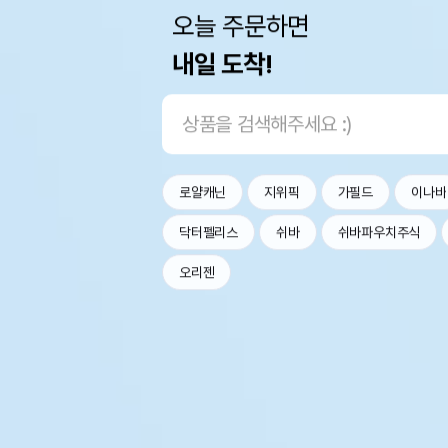
오늘 주문하면
내일 도착!
로얄캐닌
지위픽
가필드
이나바
닥터펠리스
쉬바
쉬바파우치주식
오리젠