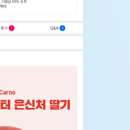
,
다음날 95% 도착
제외)
후기
Q&A
1
0