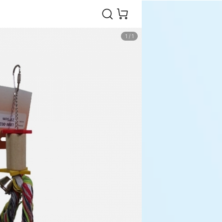
1
/
1