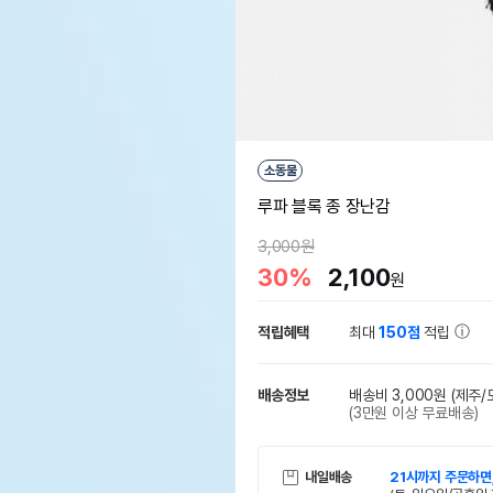
소동물
루파 블록 종 장난감
3,000원
30%
2,100
원
적립혜택
최대
150점
적립
배송정보
배송비 3,000원
(제주/
(3만원 이상 무료배송)
내일배송
21시까지 주문하면