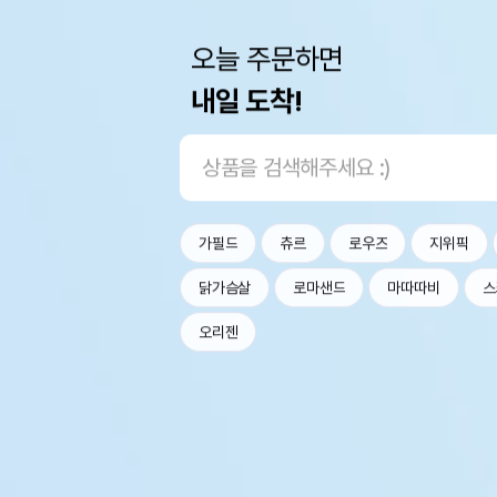
오늘 주문하면
내일 도착!
가필드
츄르
로우즈
지위픽
닭가슴살
로마샌드
마따따비
스
오리젠