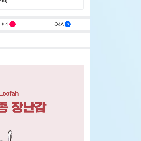
제외)
후기
Q&A
0
0