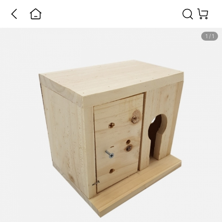
1
/
1