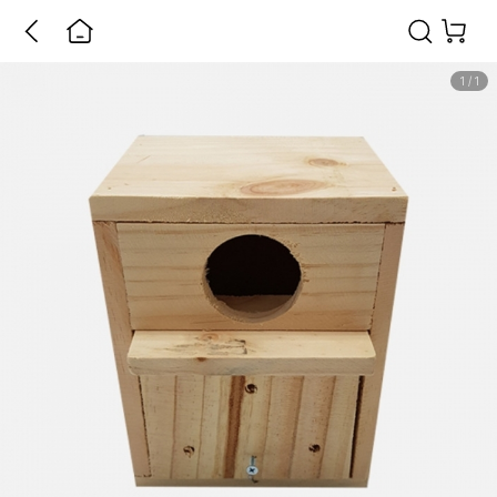
1
/
1