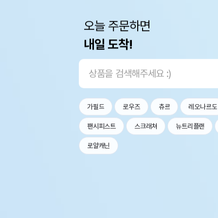
오늘 주문하면
내일 도착!
가필드
로우즈
츄르
레오나르도
팬시피스트
스크래쳐
뉴트리플랜
로얄캐닌