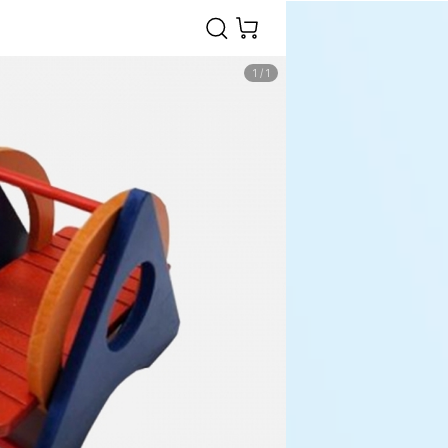
1
/
1