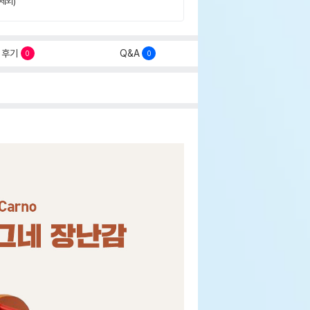
제외)
후기
Q&A
0
0