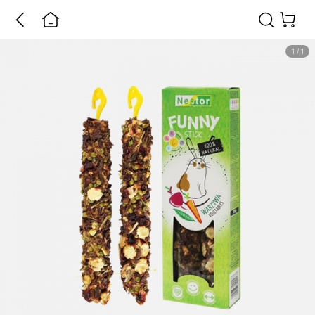
1
/
1