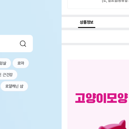
(토, 일요일/공휴일 
상품정보
텅살
로마
닌 근건강
로얄캐닌 샴