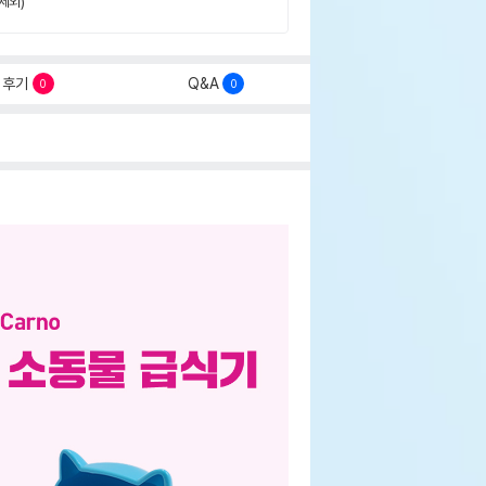
제외)
후기
Q&A
0
0