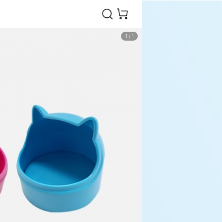
1
/
1