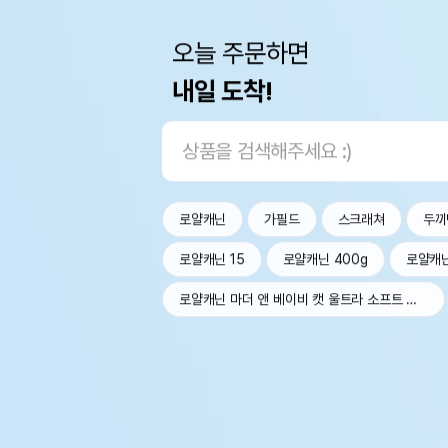
오늘 주문하면
내일 도착!
로얄캐닌
가필드
스크래쳐
두끼
로얄캐닌 15
로얄캐닌 400g
로얄캐
로얄캐닌 마더 앤 베이비 캣 울트라 소프트 무스 트레이 100g