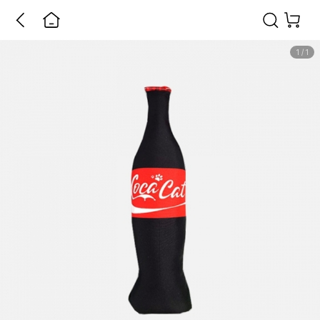
1
/
1