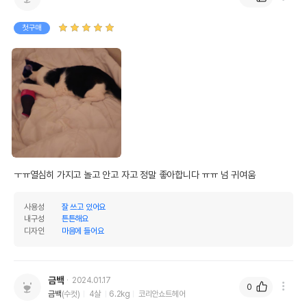
첫구매
상품 필수 정보
ㅜㅠ열심히 가지고 놀고 안고 자고 정말 좋아합니다 ㅠㅠ 넘 귀여움
품명 및 모델명
힐링타임 코카캣 캣닢쿠션
사용성
잘 쓰고 있어요
법에 의한 인증,허가 등을
내구성
튼튼해요
상세페이지 참조
받았음을 확인할수 있는
디자인
마음에 들어요
경우 그에 대한 사항
제조국 또는 원산지
대한민국
금백
2024.01.17
0
제조자,수입품의 경우
(주)디앤씨//(주)디앤씨
금백
(수컷)
4살
6.2kg
코리안쇼트헤어
수입자를 함께 표기