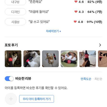
"튼튼해요"
4.6
82% (9명)
내구성
"마음에 들어요"
4.3
64% (7명)
디자인
"잘 쓰고 있어요"
4.8
91% (10명)
사용성
자세히보기
포토 후기
비슷한 리뷰
만족도순
최신순
아이를 등록하면 비슷한 후기를 확인할 수 있어요.
우리 아이 등록하러 가기