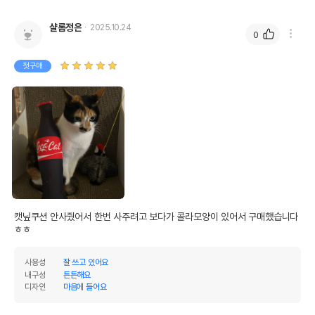
샬롬정은
2025.10.24
0
첫구매
캣닢쿠션 안사줬어서 한번 사주려고 보다가 콜라모양이 있어서 구매했습니다 
ㅎㅎ
사용성
잘 쓰고 있어요
내구성
튼튼해요
디자인
마음에 들어요