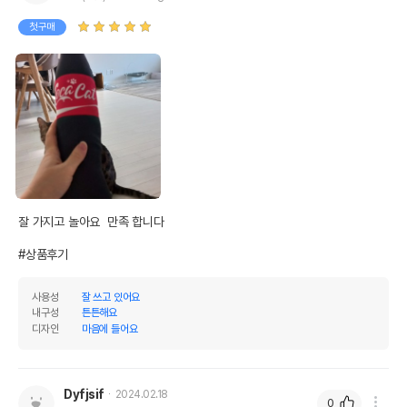
첫구매
잘 가지고 놀아요  만족 합니다

#상품후기
사용성
잘 쓰고 있어요
내구성
튼튼해요
디자인
마음에 들어요
Dyfjsif
2024.02.18
0