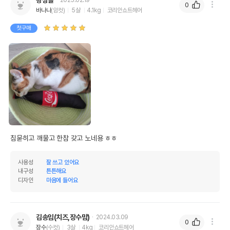
0
바나나
(암컷)
5살
4.1kg
코리안쇼트헤어
첫구매
침묻히고 깨물고 한참 갖고 노네용 ㅎㅎ 
사용성
잘 쓰고 있어요
내구성
튼튼해요
디자인
마음에 들어요
김송임(치즈,장수맘)
2024.03.09
0
장수
(수컷)
3살
4kg
코리안쇼트헤어