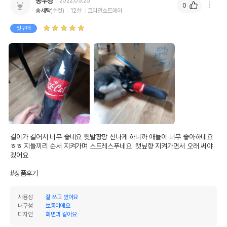
송우영
2022.05.25
0
송세탁
(수컷)
12살
코리안쇼트헤어
첫구매
길이가 길어서 너무 좋네요 뒷발팡팡 신나게 하니까 애들이 너무 좋아하네요
ㅎㅎ 지들끼리 순서 지켜가며 스트레스푸네요  캣닢향 지켜가면서 오래 써야
겠어요

#상품후기
사용성
잘 쓰고 있어요
내구성
보통이에요
디자인
화면과 같아요