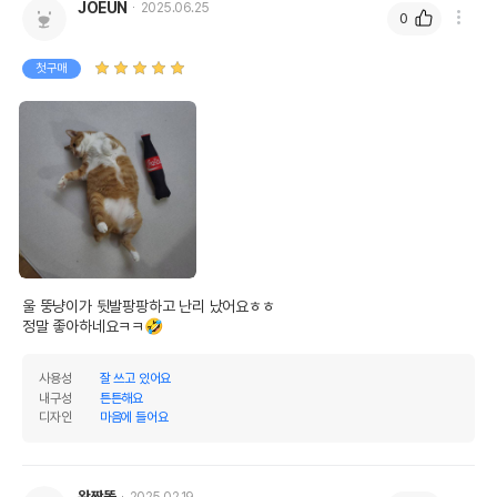
JOEUN
2025.06.25
0
첫구매
울 뚱냥이가 뒷발팡팡하고 난리 났어요ㅎㅎ

정말 좋아하네요ㅋㅋ🤣
사용성
잘 쓰고 있어요
내구성
튼튼해요
디자인
마음에 들어요
왕짱똘
2025.02.19