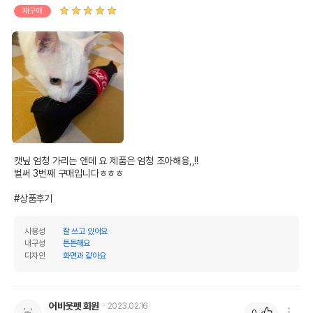
재구매
AS책임자와 전화번호
어바웃펫//1644-9601
또는 소비자상담 관련
전화번호
유통기한이 최소 2026.12.07이거나 그
이후인 상품이 출고됩니다.
유통기한
단, 상품명에 유통기한 명시된 경우, 해당
유통기한을 따릅니다.
캣닢 엄청 가리는 앤데 요 제품은 엄청 조아해용,,!!

벌써 3번째 구매입니다ㅎㅎㅎ 

#상품후기
사용성
잘 쓰고 있어요
내구성
튼튼해요
디자인
화면과 같아요
어바웃펫 회원
2023.02.16
0