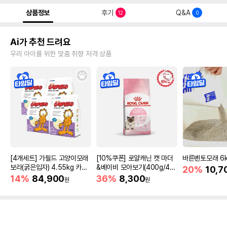
상품정보
후기
Q&A
12
0
Ai가 추천 드려요
우리 아이를 위한 맞춤 취향 저격 상품
[4개세트] 가필드 고양이모래
[10%쿠폰] 로얄캐닌 캣 마더
바른벤토모래 6
보라(굵은입자) 4.55kg 카사
&베이비 모아보기(400g/4/1
20%
10,7
바모래
0kg)
14%
84,900
36%
8,300
원
원