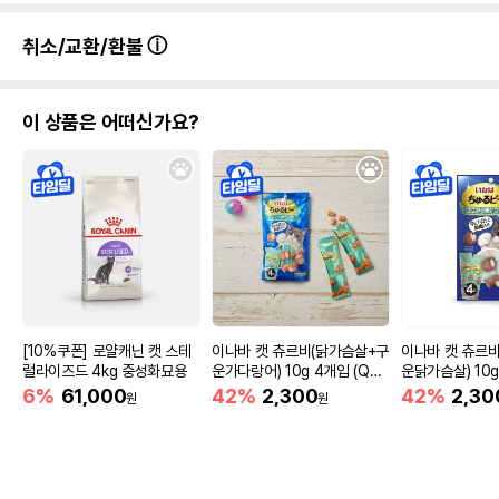
취소/교환/환불
이 상품은 어떠신가요?
[10%쿠폰] 로얄캐닌 캣 스테
이나바 캣 츄르비(닭가슴살+구
이나바 캣 츄르
럴라이즈드 4kg 중성화묘용
운가다랑어) 10g 4개입 (QS
운닭가슴살) 10g
C-273)
C-274)
6%
61,000
42%
2,300
42%
2,30
원
원