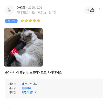
아으킁
2025.10.02
0
파니
(암컷)
2살
0.3kg
먼치킨
첫구매
좋아죽네여 잘산듯 스프라이트도 사야겠어요
사용성
잘 쓰고 있어요
내구성
튼튼해요
디자인
화면과 같아요