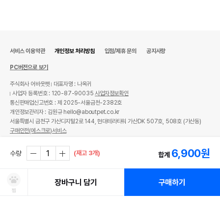
서비스 이용약관
개인정보 처리방침
입점/제휴 문의
공지사항
PC버전으로 보기
주식회사 어바웃펫
대표자명 : 나옥귀
사업자 등록번호 : 120-87-90035
사업자정보확인
통신판매업신고번호 : 제 2025-서울금천-2382호
개인정보관리자 : 김원규 hello@aboutpet.co.kr
서울특별시 금천구 가산디지털2로 144, 현대테라타워 가산DK 507호, 508호 (가산동)
구매안전(에스크로)서비스
© copyright (c) www.aboutpet.co.kr all rights reserved.
6,900
원
(재고 3개)
수량
합계
장바구니 담기
구매하기
찜
처방사료 주문 시 확인해주세요!
쿠폰보기
적립혜택
취소/ 교환/ 환불
유통기한 임박 상품
최저가 도전 상품
AI검색
AI검색