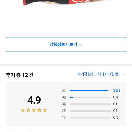
상품정보 더보기
후기 총
12
건
후기작성하고 최대 150점 받기
5
점
92
%
4.9
4
점
8
%
3
점
0
%
2
점
0
%
1
점
0
%