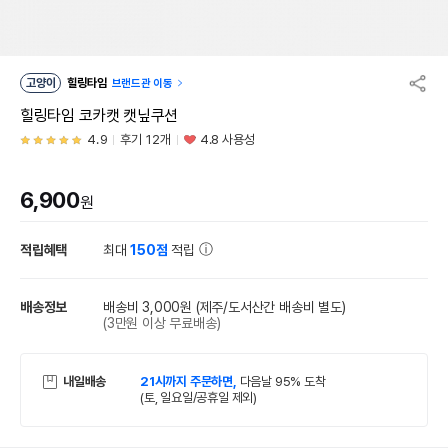
고양이
힐링타임
브랜드관 이동
힐링타임 코카캣 캣닢쿠션
4.9
후기 12개
4.8 사용성
6,900
원
적립혜택
최대
150점
적립
배송정보
배송비 3,000원
(제주/도서산간 배송비 별도)
(3만원 이상 무료배송)
내일배송
21시까지 주문하면,
다음날 95% 도착
(토, 일요일/공휴일 제외)