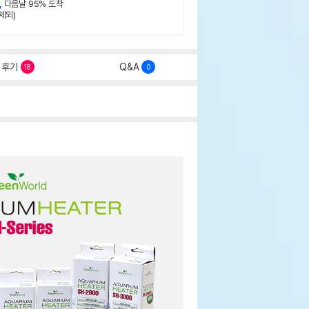
,
다음날 95% 도착
제외)
후기
Q&A
18
0