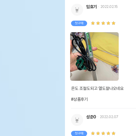
임효기
2022.02.15
첫구매
온도 조절도되고 열도잘나오네요

#상품후기
성준0
2022.02.07
첫구매