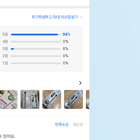
후기작성하고 최대 150점 받기
5
점
94
%
4
점
0
%
3
점
6
%
2
점
0
%
1
점
0
%
6
만족도순
최신순
 있어요.