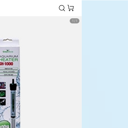
1
/
1