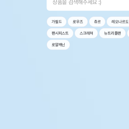
가필드
로우즈
츄르
레오나르도
팬시피스트
스크래쳐
뉴트리플랜
로얄캐닌