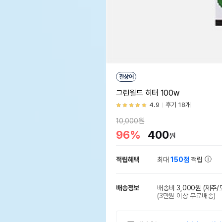
관상어
그린월드 히터 100w
4.9
후기 18개
10,000원
96%
400
원
적립혜택
최대
150점
적립
배송정보
배송비 3,000원
(제주/
(3만원 이상 무료배송)