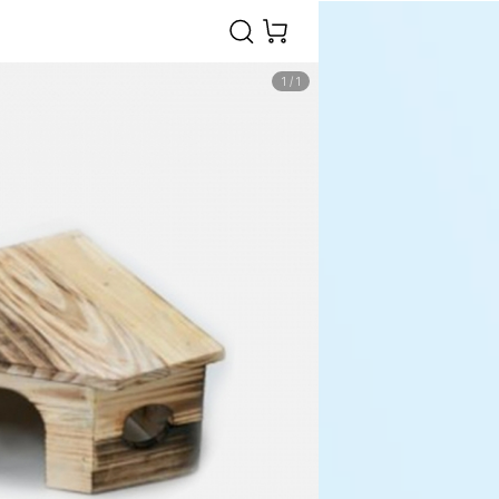
1
/
1