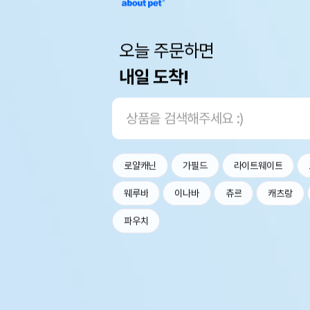
오늘 주문하면
내일 도착!
로얄캐닌
가필드
라이트웨이트
웨루바
이나바
츄르
캐츠랑
파우치