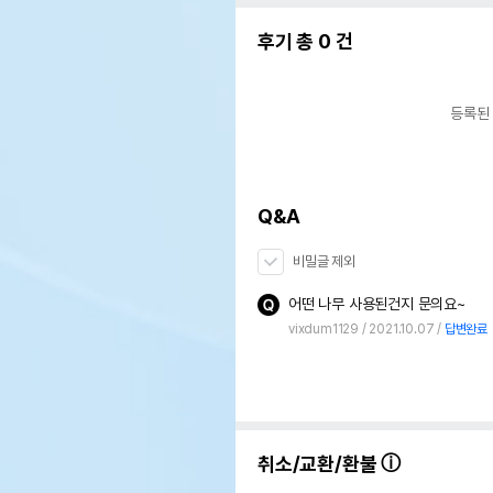
후기 총
0
건
등록된
Q&A
비밀글 제외
어떤 나무 사용된건지 문의요~
vixdum1129
2021.10.07
답변완료
취소/교환/환불