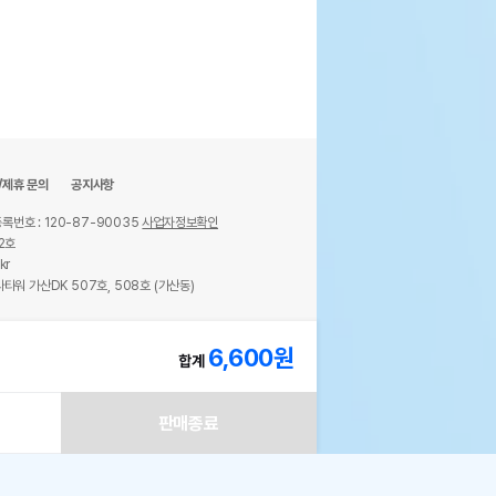
/제휴 문의
공지사항
록번호 : 120-87-90035
사업자정보확인
2호
kr
타워 가산DK 507호, 508호 (가산동)
ights reserved.
6,600
원
합계
물용 코너형 은신처
페이지 참조
판매종료
민국