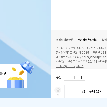
서비스 이용약관
개인정보 처리방침
입점
주식회사 어바웃펫
대표자명 : 나옥귀
사업자 등
통신판매업신고번호 : 제 2025-서울금천-238
개인정보관리자 : 김원규 hello@aboutpet.co.
서울특별시 금천구 가산디지털2로 144, 현대테라
구매안전(에스크로)서비스
상품 필수 정보
© copyright (c) www.aboutpet.co.kr all r
하고
수량
품명 및 모델명
소동
법에 의한 인증,허가 등을
상세
장바구니 담기
받았음을 확인할수 있는 경우
그에 대한 사항
찜
제조국 또는 원산지
대한