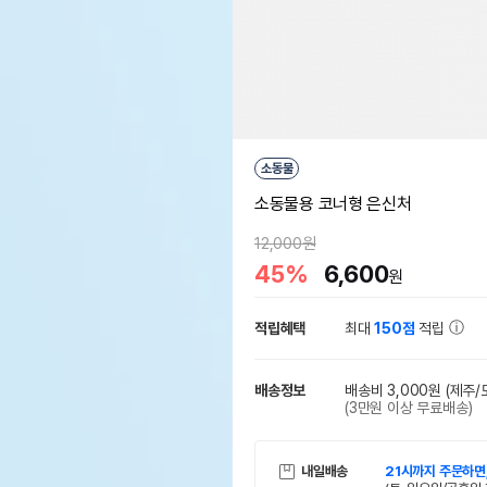
소동물
소동물용 코너형 은신처
12,000원
45%
6,600
원
적립혜택
최대
150점
적립
배송정보
배송비 3,000원
(제주/
(3만원 이상 무료배송)
내일배송
21시까지 주문하면