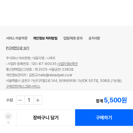
서비스 이용약관
개인정보 처리방침
입점/제휴 문의
공지사항
PC버전으로 보기
주식회사 어바웃펫
대표자명 : 나옥귀
사업자 등록번호 : 120-87-90035
사업자정보확인
통신판매업신고번호 : 제 2025-서울금천-2382호
개인정보관리자 : 김원규 hello@aboutpet.co.kr
서울특별시 금천구 가산디지털2로 144, 현대테라타워 가산DK 507호, 508호 (가산동)
구매안전(에스크로)서비스
© copyright (c) www.aboutpet.co.kr all rights reserved.
5,500
원
수량
합계
장바구니 담기
구매하기
찜