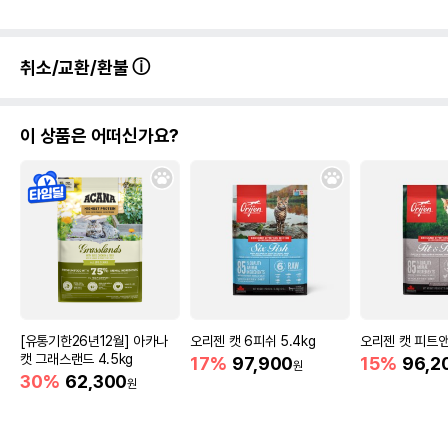
취소/교환/환불
이 상품은 어떠신가요?
[유통기한26년12월] 아카나
오리젠 캣 6피쉬 5.4kg
오리젠 캣 피트앤
캣 그래스랜드 4.5kg
17%
97,900
15%
96,2
원
30%
62,300
원