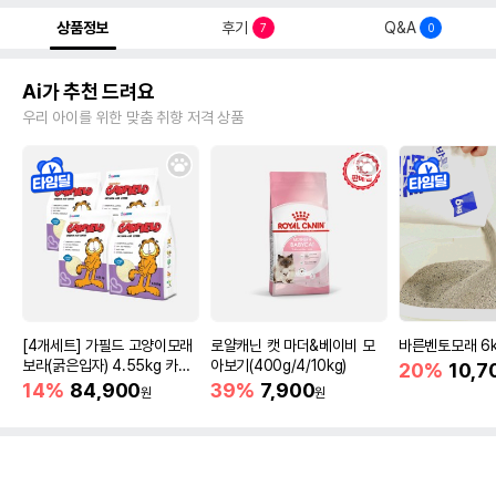
상품정보
후기
Q&A
7
0
Ai가 추천 드려요
우리 아이를 위한 맞춤 취향 저격 상품
[4개세트] 가필드 고양이모래
로얄캐닌 캣 마더&베이비 모
바른벤토모래 6
보라(굵은입자) 4.55kg 카사
아보기(400g/4/10kg)
20%
10,7
바모래
14%
84,900
39%
7,900
원
원