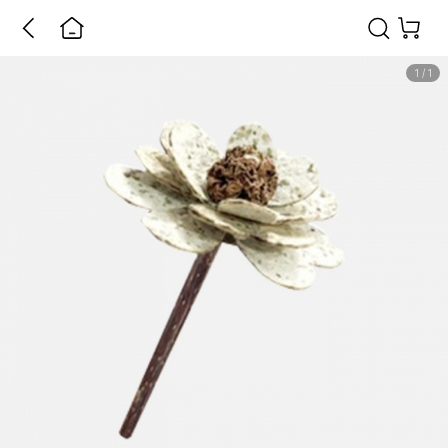
1
/
1