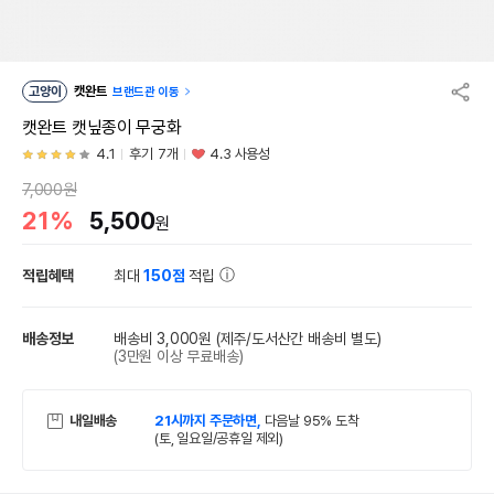
고양이
캣완트
브랜드관 이동
캣완트 캣닢종이 무궁화
4.1
후기 7개
4.3 사용성
7,000원
21%
5,500
원
적립혜택
최대
150점
적립
배송정보
배송비 3,000원
(제주/도서산간 배송비 별도)
(3만원 이상 무료배송)
내일배송
21시까지 주문하면,
다음날 95% 도착
(토, 일요일/공휴일 제외)