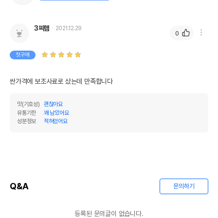
3찌햄
2021.12.29
0
첫구매
싼가격에 보조사료로 샀는데 만족합니다 
맛(기호성)
괜찮아요
유통기한
꽤 남았어요
성분정보
적혀있어요
Q&A
문의하기
등록된 문의글이 없습니다.