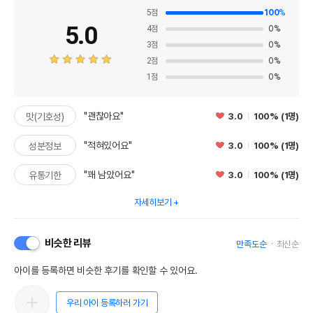
5
점
100
%
5.0
4
점
0
%
3
점
0
%
2
점
0
%
1
점
0
%
"괜찮아요"
3.0
100% (1명)
맛(기호성)
"적혀있어요"
3.0
100% (1명)
성분정보
"꽤 남았어요"
3.0
100% (1명)
유통기한
자세히보기
비슷한 리뷰
만족도순
최신순
아이를 등록하면 비슷한 후기를 확인할 수 있어요.
우리 아이 등록하러 가기