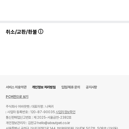
취소/교환/환불
서비스 이용약관
개인정보 처리방침
입점/제휴 문의
공지사항
PC버전으로 보기
주식회사 어바웃펫
대표자명 : 나옥귀
사업자 등록번호 : 120-87-90035
사업자정보확인
통신판매업신고번호 : 제 2025-서울금천-2382호
개인정보관리자 : 김원규 hello@aboutpet.co.kr
서울특별시 금천구 가산디지털2로 144, 현대테라타워 가산DK 507호, 508호 (가산동)