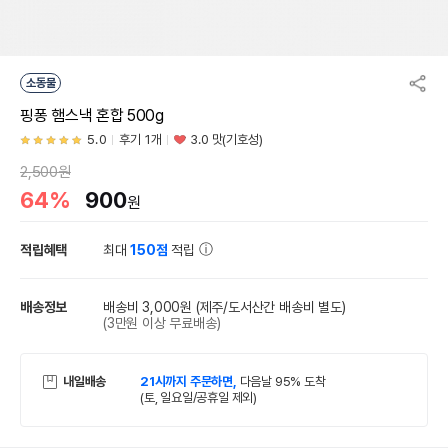
소동물
핑퐁 햄스낵 혼합 500g
5.0
후기 1개
3.0 맛(기호성)
2,500원
64%
900
원
적립혜택
최대
150점
적립
배송정보
배송비 3,000원
(제주/도서산간 배송비 별도)
(3만원 이상 무료배송)
내일배송
21시까지 주문하면,
다음날 95% 도착
(토, 일요일/공휴일 제외)