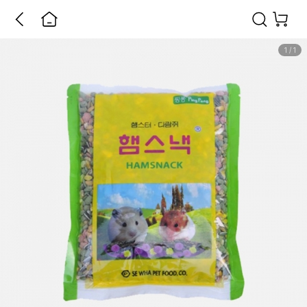
1
/
1