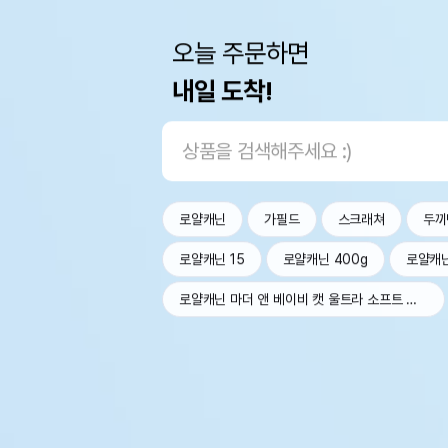
오늘 주문하면
내일 도착!
로얄캐닌
가필드
스크래쳐
두끼
로얄캐닌 15
로얄캐닌 400g
로얄캐
로얄캐닌 마더 앤 베이비 캣 울트라 소프트 무스 트레이 100g