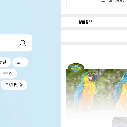
(토, 일요일/공휴일 
상품정보
텅살
로마
닌 근건강
로얄캐닌 샴