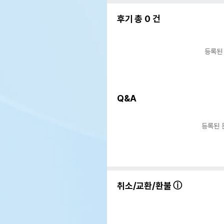
후기 총
0
건
등록된
Q&A
상품 필수 정보
품명 및 모델명
베타
등록된 
법에 의한 인증,허가 등을
상세
받았음을 확인할수 있는 경우
그에 대한 사항
제조국 또는 원산지
오스
취소/교환/환불
제조자,수입품의 경우
Vet
수입자를 함께 표기
AS책임자와 전화번호 또는