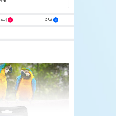
제외)
후기
Q&A
0
0