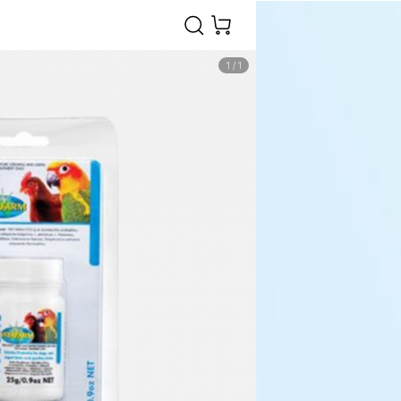
1
/
1