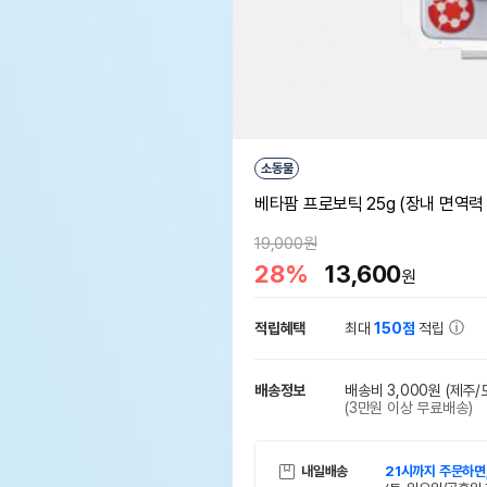
소동물
베타팜 프로보틱 25g (장내 면역력
19,000원
28%
13,600
원
적립혜택
최대
150점
적립
배송정보
배송비 3,000원
(제주/
(3만원 이상 무료배송)
내일배송
21시까지 주문하면