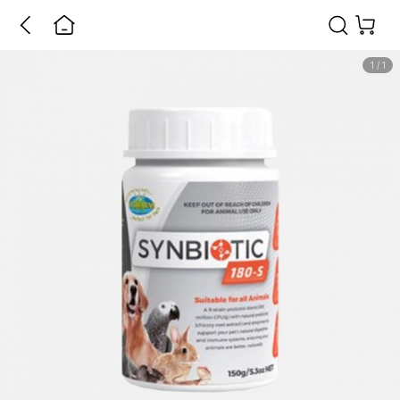
1
/
1