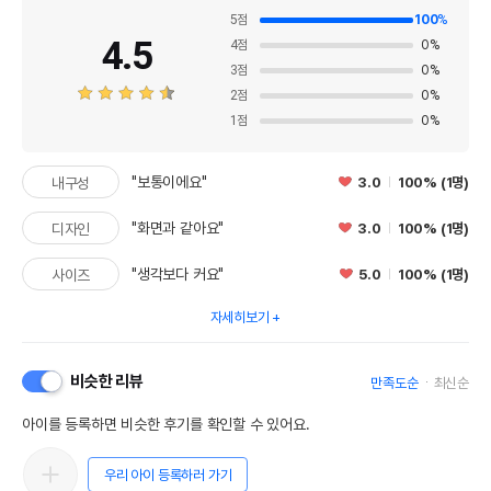
5
점
100
%
4.5
4
점
0
%
3
점
0
%
2
점
0
%
1
점
0
%
"보통이에요"
3.0
100% (1명)
내구성
"화면과 같아요"
3.0
100% (1명)
디자인
"생각보다 커요"
5.0
100% (1명)
사이즈
자세히보기
비슷한 리뷰
만족도순
최신순
아이를 등록하면 비슷한 후기를 확인할 수 있어요.
우리 아이 등록하러 가기