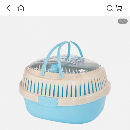
1
/
1