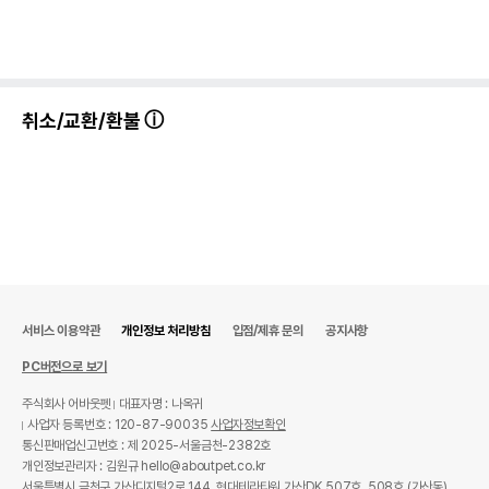
제조자,수입품의 경우
중국
수입자를 함께 표기
AS책임자와 전화번호
어바웃펫//1644-9601
또는 소비자상담 관련
전화번호
취소/교환/환불
유통기한이 최소 2026.12.03이거나 그
이후인 상품이 출고됩니다.
유통기한
단, 상품명에 유통기한 명시된 경우, 해당
유통기한을 따릅니다.
서비스 이용약관
개인정보 처리방침
입점/제휴 문의
공지사항
PC버전으로 보기
주식회사 어바웃펫
대표자명 : 나옥귀
사업자 등록번호 : 120-87-90035
사업자정보확인
통신판매업신고번호 : 제 2025-서울금천-2382호
개인정보관리자 : 김원규 hello@aboutpet.co.kr
서울특별시 금천구 가산디지털2로 144, 현대테라타워 가산DK 507호, 508호 (가산동)