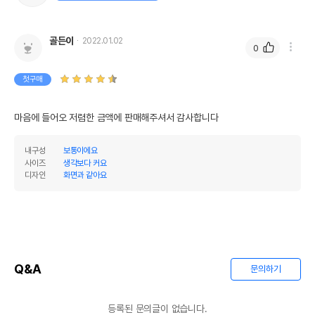
골든이
2022.01.02
0
첫구매
마음에 들어오 저렴한 금액에 판매해주셔서 감사합니다
내구성
보통이에요
사이즈
생각보다 커요
디자인
화면과 같아요
상품 필수 정보
품명 및 모델명
소동물 이동장 소 HC-01
법에 의한 인증,허가 등을
상세페이지 참조
받았음을 확인할수 있는
Q&A
문의하기
경우 그에 대한 사항
제조국 또는 원산지
대한민국
등록된 문의글이 없습니다.