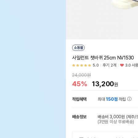
소동물
사일런트 쳇바퀴 25cm NV1530
5.0
후기 2개
3.0 사
24,000원
45%
13,200
원
적립혜택
최대
150점
적립
배송정보
배송비 3,000원
(제주/
(3만원 이상 무료배송)