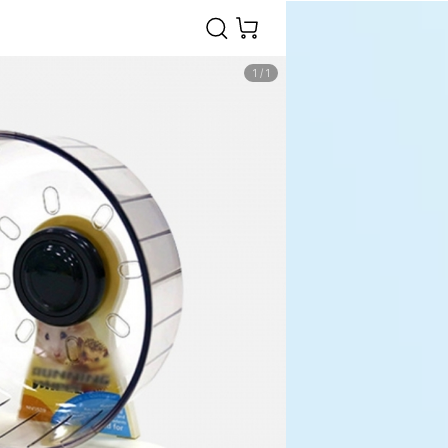
1
/
1