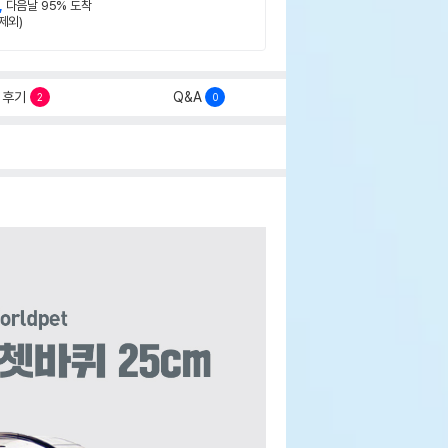
,
다음날 95% 도착
제외)
후기
Q&A
2
0