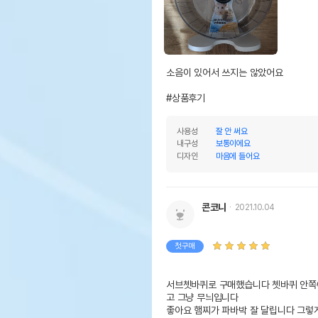
소음이 있어서 쓰지는 않았어요

#상품후기
사용성
잘 안 써요
내구성
보통이에요
디자인
마음에 들어요
콘코니
2021.10.04
첫구매
서브쳇바퀴로 구매했습니다 쳇바퀴 안쪽
고 그냥 무늬입니다

좋아요 햄찌가 파바박 잘 달립니다 그렇