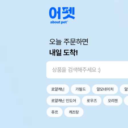
오늘 주문하면
내일 도착!
로얄캐닌
가필드
알모네이처
알
로얄캐닌 인도어
로우즈
오리젠
츄르
캐츠랑