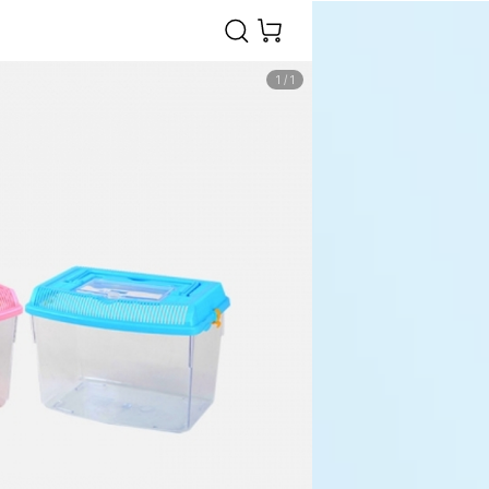
1
/
1