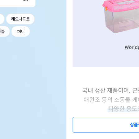
레오나드로
커블
ㅁl니
상품