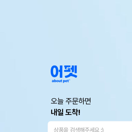
오늘 주문하면
내일 도착!