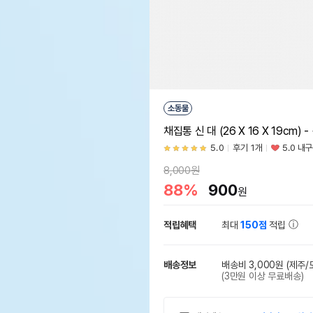
소동물
채집통 신 대 (26 X 16 X 19cm) 
5.0
후기 1개
5.0 내
8,000원
88%
900
원
적립혜택
최대
150점
적립
배송정보
배송비 3,000원
(제주/
(3만원 이상 무료배송)