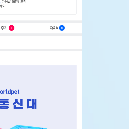
,
다음날 95% 도착
제외)
후기
Q&A
1
0