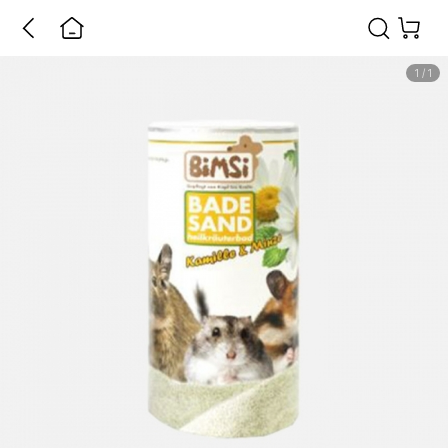
1
/
1