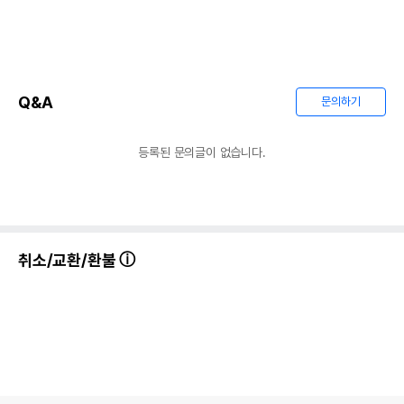
Q&A
문의하기
등록된 문의글이 없습니다.
상품 필수 정보
Rodipet 빔시 목욕모래 1L - 민트&
품명 및 모델명
캐모마일
취소/교환/환불
법에 의한 인증,허가 등을
상세페이지 참조
받았음을 확인할수 있는
경우 그에 대한 사항
제조국 또는 원산지
독일
제조자,수입품의 경우
Rodipet
수입자를 함께 표기