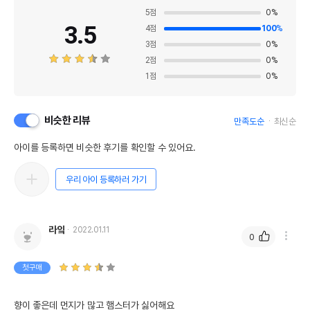
5
점
0
%
3.5
4
점
100
%
3
점
0
%
2
점
0
%
1
점
0
%
비슷한 리뷰
만족도순
최신순
아이를 등록하면 비슷한 후기를 확인할 수 있어요.
우리 아이 등록하러 가기
라잌
2022.01.11
0
첫구매
향이 좋은데 먼지가 많고 햄스터가 싫어해요