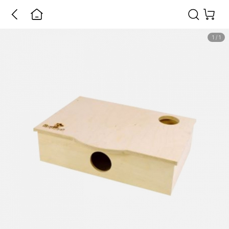
1
/
1