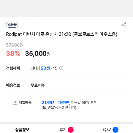
소동물
Rodipet 다빈치 미로 은신처 31x20 (로보로브스키 마우스용)
57,000원
38%
35,000
원
적립혜택
최대
150점
적립
배송정보
무료배송
내일배송
21시까지 주문하면,
다음날 95% 도착
(토, 일요일/공휴일 제외)
상품정보
후기
Q&A
0
0