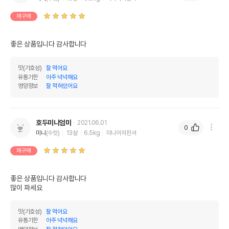
재구매
좋은 상품입니다 감사합니다 
맛(기호성)
잘 먹어요
유통기한
아주 넉넉해요
영양정보
잘 적혀있어요
호두미니엄마
2021.06.01
0
미니
(수컷)
13살
6.5kg
미니어처핀셔
재구매
좋은 상품입니다 감사합니다 

많이 파세요 
맛(기호성)
잘 먹어요
유통기한
아주 넉넉해요