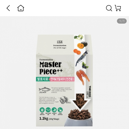
1
/
1