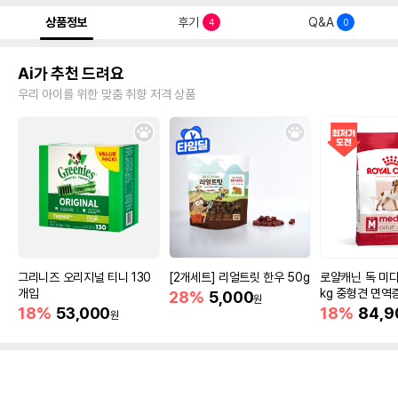
상품정보
후기
Q&A
4
0
Ai가 추천 드려요
우리 아이를 위한 맞춤 취향 저격 상품
그리니즈 오리지널 티니 130
[2개세트] 리얼트릿 한우 50g
로얄캐닌 독 미디
개입
kg 중형견 면역
28%
5,000
원
18%
53,000
18%
84,9
원