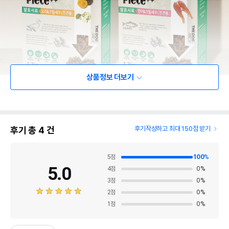
상품정보 더보기
후기 총
4
건
후기작성하고 최대 150점 받기
5
점
100
%
5.0
4
점
0
%
3
점
0
%
2
점
0
%
1
점
0
%