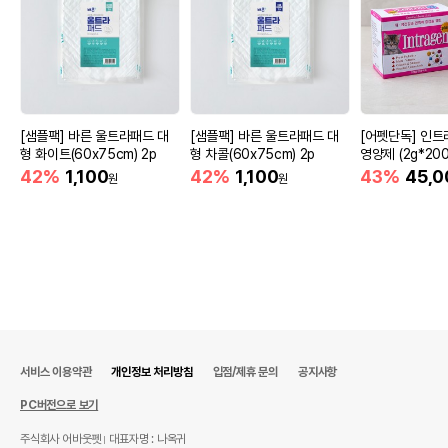
[샘플팩] 바른 울트라패드 대
[샘플팩] 바른 울트라패드 대
[어펫단독] 인트
형 화이트(60x75cm) 2p
형 차콜(60x75cm) 2p
영양제 (2g*200
42%
1,100
42%
1,100
43%
45,0
원
원
서비스 이용약관
개인정보 처리방침
입점/제휴 문의
공지사항
PC버전으로 보기
주식회사 어바웃펫
대표자명 : 나옥귀