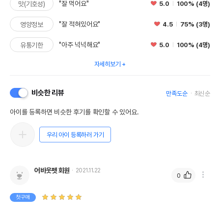
"잘 먹어요"
5.0
100% (4명)
맛(기호성)
"잘 적혀있어요"
4.5
75% (3명)
영양정보
"아주 넉넉해요"
5.0
100% (4명)
유통기한
자세히보기
비슷한 리뷰
만족도순
최신순
아이를 등록하면 비슷한 후기를 확인할 수 있어요.
우리 아이 등록하러 가기
어바웃펫 회원
2021.11.22
0
첫구매