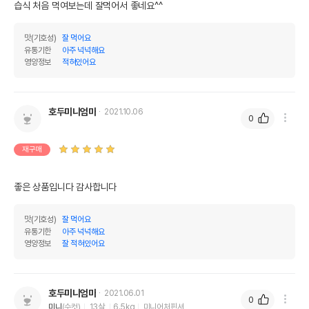
습식 처음 먹여보는데 잘먹어서 좋네요^^
맛(기호성)
잘 먹어요
유통기한
아주 넉넉해요
영양정보
적혀있어요
호두미니엄마
2021.10.06
0
재구매
좋은 상품입니다 감사합니다 
맛(기호성)
잘 먹어요
유통기한
아주 넉넉해요
영양정보
잘 적혀있어요
호두미니엄마
2021.06.01
0
미니
(수컷)
13살
6.5kg
미니어처핀셔