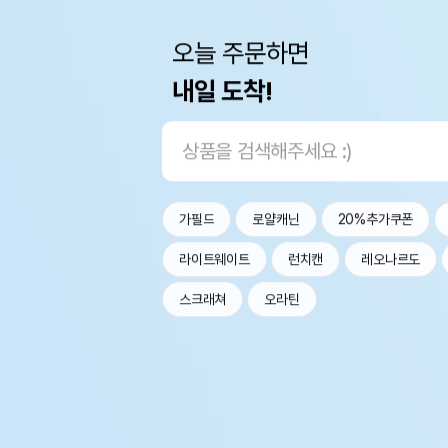
오늘 주문하면
내일 도착!
가필드
로얄캐닌
20%추가쿠폰
라이트웨이트
런치캔
레오나르도
스크래쳐
오라틴