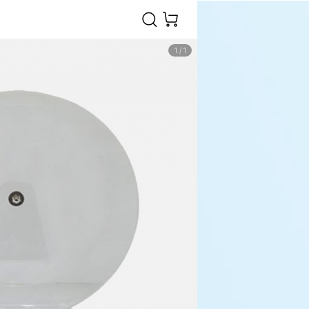
1
/
1