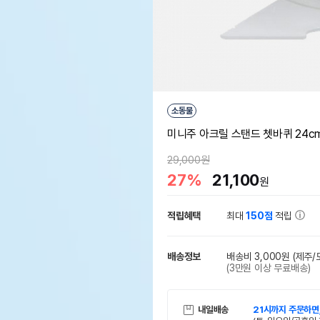
소동물
미니주 아크릴 스탠드 쳇바퀴 24c
29,000원
27%
21,100
원
적립혜택
최대
150점
적립
배송정보
배송비 3,000원
(제주/
(3만원 이상 무료배송)
내일배송
21시까지 주문하면