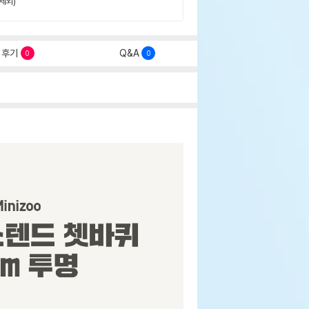
제외)
후기
Q&A
0
0