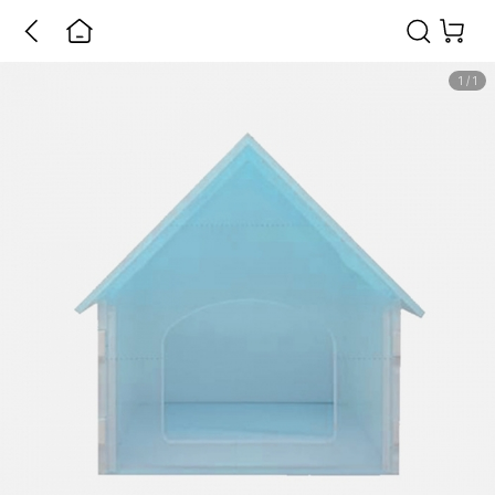
1
/
1