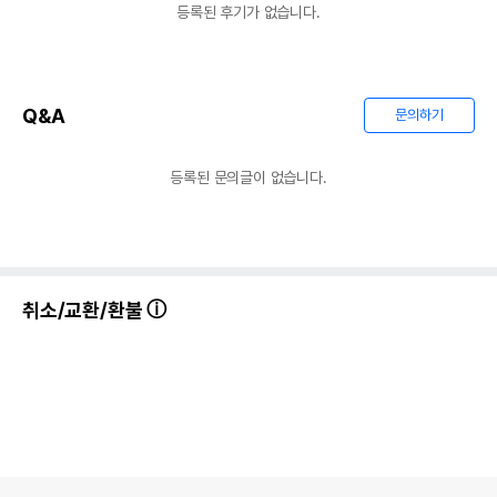
등록된 후기가 없습니다.
어바웃펫//1644-9601
또는 소비자상담 관련
전화번호
유통기한이 최소 2026.12.06이거나 그
이후인 상품이 출고됩니다.
유통기한
Q&A
문의하기
단, 상품명에 유통기한 명시된 경우, 해당
유통기한을 따릅니다.
등록된 문의글이 없습니다.
취소/교환/환불