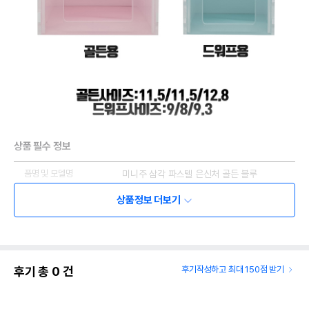
상품 필수 정보
품명 및 모델명
미니주 삼각 파스텔 은신처 골든 블루
법에 의한 인증,허가 등을
상품정보 더보기
상세페이지 참조
받았음을 확인할수 있는
경우 그에 대한 사항
제조국 또는 원산지
대한민국
후기 총
0
건
후기작성하고 최대 150점 받기
제조자,수입품의 경우
㈜하인
수입자를 함께 표기
AS책임자와 전화번호