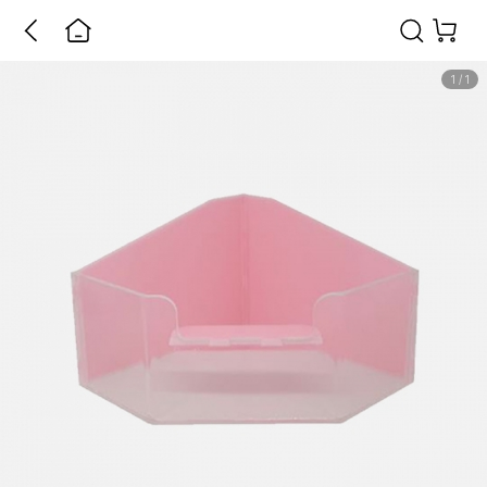
1
/
1