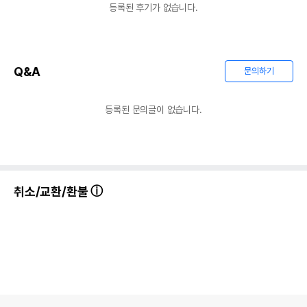
등록된 후기가 없습니다.
상품 필수 정보
품명 및 모델명
미니주 삼각 코너 방지턱 화장실 드워프 핑크
법에 의한 인증,허가 등을
Q&A
문의하기
상세페이지 참조
받았음을 확인할수 있는
경우 그에 대한 사항
등록된 문의글이 없습니다.
제조국 또는 원산지
대한민국
제조자,수입품의 경우
㈜하인
수입자를 함께 표기
AS책임자와 전화번호
어바웃펫//1644-9601
또는 소비자상담 관련
취소/교환/환불
전화번호
유통기한이 최소 2026.12.06이거나 그
이후인 상품이 출고됩니다.
유통기한
단, 상품명에 유통기한 명시된 경우, 해당
유통기한을 따릅니다.