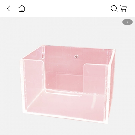
1
/
1