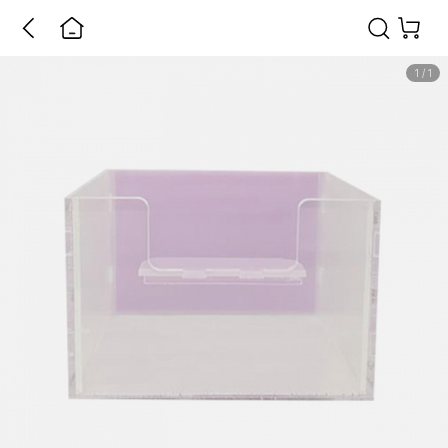
1
/
1