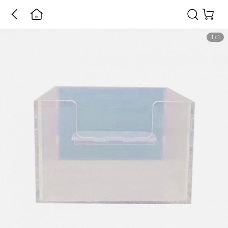
1
/
1