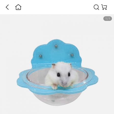
1
/
1