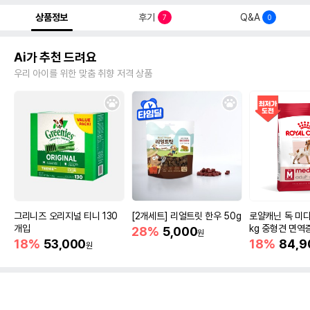
상품정보
후기
Q&A
7
0
Ai가 추천 드려요
우리 아이를 위한 맞춤 취향 저격 상품
그리니즈 오리지널 티니 130
[2개세트] 리얼트릿 한우 50g
로얄캐닌 독 미디
개입
kg 중형견 면역
28%
5,000
원
18%
53,000
18%
84,9
원