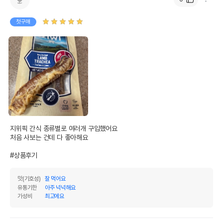
첫구매
지위픽 간식 종류별로 여러개 구입했어요

처음 사보는 건데 다 좋아해요

#상품후기
맛(기호성)
잘 먹어요
유통기한
아주 넉넉해요
가성비
최고에요