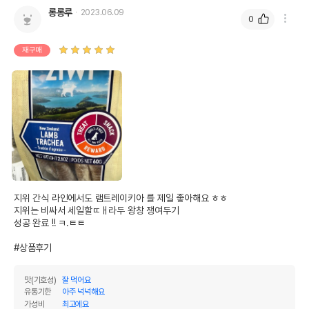
롱롱루
2023.06.09
0
재구매
지위 간식 라인에서도 램트레이키아 를 제일 좋아해요 ㅎㅎ

지위는 비싸서 세일할ㄸㅐ라두 왕창 쟁여두기

성공 완료 !! ㅋ.ㅌㅌ

#상품후기
맛(기호성)
잘 먹어요
유통기한
아주 넉넉해요
가성비
최고에요