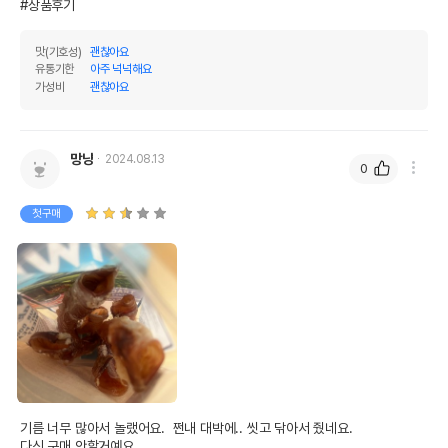
#상품후기
맛(기호성)
괜찮아요
유통기한
아주 넉넉해요
가성비
괜찮아요
망냥
2024.08.13
0
첫구매
기름 너무 많아서 놀랬어요.  쩐내 대박에.. 씻고 닦아서 줬네요. 

다신 구매 안할거예요. 
