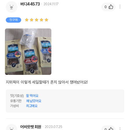
버디44573
상세페이지 참조
2024.11.17
받았음을 확인할수 있는
0
경우 그에 대한 사항
제조국 또는 원산지
뉴질랜드
첫구매
제조자,수입품의 경우
ZiwiPeak//주식회사 펫트코리아
수입자를 함께 표기
AS책임자와 전화번호
어바웃펫//1644-9601
또는 소비자상담 관련
전화번호
유통기한이 최소 2026.12.06이거나 그
이후인 상품이 출고됩니다.
유통기한
단, 상품명에 유통기한 명시된 경우, 해당
지위픽이 이렇게 세일할때가 흔치 않아서 쟁여놨어요!
유통기한을 따릅니다.
맛(기호성)
잘 먹어요
유통기한
꽤 남았어요
가성비
최고에요
어바웃펫 회원
2023.07.25
0