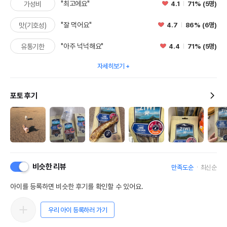
"최고에요"
4.1
71% (5명)
가성비
"잘 먹어요"
4.7
86% (6명)
맛(기호성)
"아주 넉넉해요"
4.4
71% (5명)
유통기한
영양정보
자세히보기
제품표기함량
수분제외함량
조단백질
0%
0%
포토 후기
조지방
0%
0%
조섬유질
0%
0%
조회분
0%
0%
칼슘
0%
0%
비슷한 리뷰
만족도순
최신순
인
0%
0%
아이를 등록하면 비슷한 후기를 확인할 수 있어요.
오메가3
0%
0%
우리 아이 등록하러 가기
오메가6
0%
0%