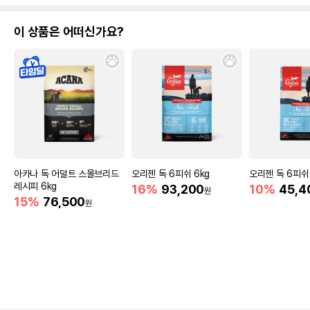
이 상품은 어떠신가요?
아카나 독 어덜트 스몰브리드
오리젠 독 6피쉬 6kg
오리젠 독 6피쉬 
레시피 6kg
16%
93,200
10%
45,4
원
15%
76,500
원