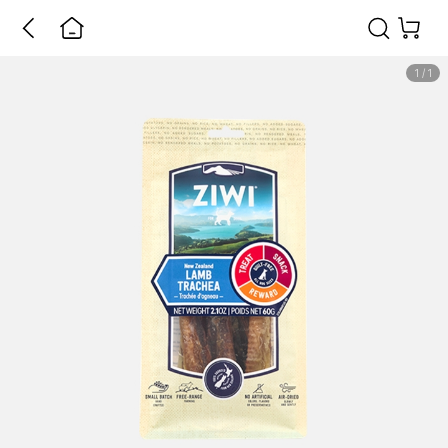
1
/
1