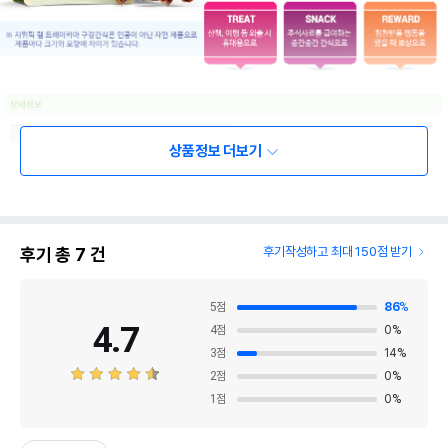
상품정보 더보기
후기 총
7
건
후기작성하고 최대 150점 받기
5
점
86
%
4.7
4
점
0
%
3
점
14
%
2
점
0
%
1
점
0
%