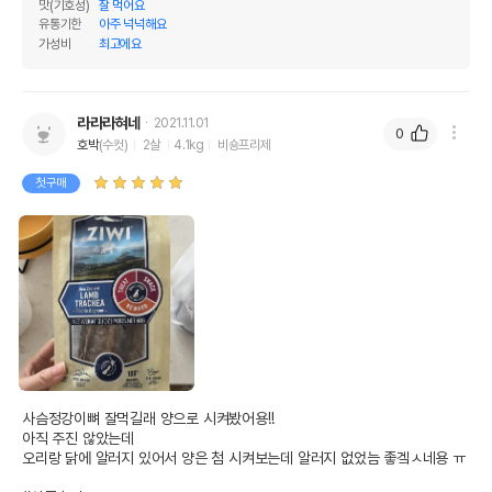
맛(기호성)
잘 먹어요
유통기한
아주 넉넉해요
가성비
최고에요
라라라혀네
2021.11.01
0
호박
(수컷)
2살
4.1kg
비숑프리제
첫구매
사슴정강이뼈 잘먹길래 양으로 시켜봤어용!!

아직 주진 않았는데

오리랑 닭에 알러지 있어서 양은 첨 시켜보는데 알러지 없었늠 좋겤ㅅ네용 ㅠ
