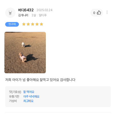
수분
0%
버디6432
2025.02.24
0
탄수화물
100%
김개나리
2살
말티푸
기타성분
첫구매
상세 정보
원료구성
양 기관
포장상태
지퍼백
제품 타입
덴탈껌
* 브랜드사에서 제공한 정보로 모든 책임은 브랜드사에 있습니다.
저희 아이가 넘 좋아해요 잘먹고 있어요 감사합니다
* 해당 정보는 브랜드사 사정에 의해 일부 변경될 수 있습니다.
맛(기호성)
잘 먹어요
상품 필수 정보
유통기한
아주 넉넉해요
가성비
최고에요
품명 및 모델명
지위픽 램 트레이키아 구강간식 60g
법에 의한 인증,허가 등을