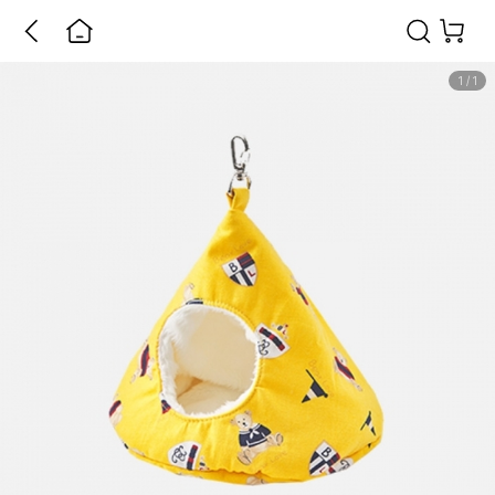
1
/
1