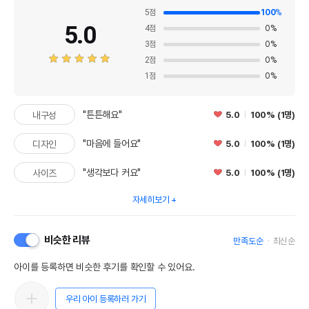
5
점
100
%
5.0
4
점
0
%
3
점
0
%
2
점
0
%
1
점
0
%
"튼튼해요"
5.0
100% (1명)
내구성
"마음에 들어요"
5.0
100% (1명)
디자인
"생각보다 커요"
5.0
100% (1명)
사이즈
자세히보기
비슷한 리뷰
만족도순
최신순
아이를 등록하면 비슷한 후기를 확인할 수 있어요.
우리 아이 등록하러 가기