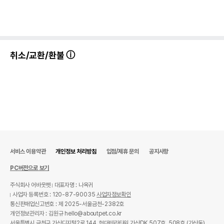
취소/교환/환불
서비스 이용약관
개인정보 처리방침
입점/제휴 문의
공지사항
PC버전으로 보기
주식회사 어바웃펫
대표자명 : 나옥귀
사업자 등록번호 : 120-87-90035
사업자정보확인
통신판매업신고번호 : 제 2025-서울금천-2382호
개인정보관리자 : 김원규 hello@aboutpet.co.kr
서울특별시 금천구 가산디지털2로 144, 현대테라타워 가산DK 507호, 508호 (가산동)