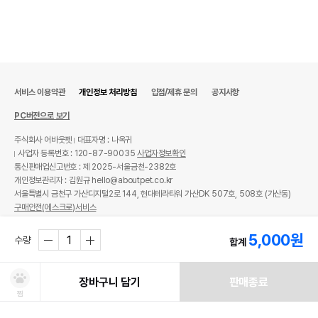
상세페이지 참조
받았음을 확인할수 있는
경우 그에 대한 사항
제조국 또는 원산지
중국
제조자,수입품의 경우
4B International
수입자를 함께 표기
서비스 이용약관
개인정보 처리방침
입점/제휴 문의
공지사항
AS책임자와 전화번호
어바웃펫//1644-9601
또는 소비자상담 관련
PC버전으로 보기
전화번호
주식회사 어바웃펫
대표자명 : 나옥귀
유통기한이 최소 2026.12.04이거나 그
사업자 등록번호 : 120-87-90035
사업자정보확인
이후인 상품이 출고됩니다.
통신판매업신고번호 : 제 2025-서울금천-2382호
유통기한
단, 상품명에 유통기한 명시된 경우, 해당
개인정보관리자 : 김원규 hello@aboutpet.co.kr
유통기한을 따릅니다.
서울특별시 금천구 가산디지털2로 144, 현대테라타워 가산DK 507호, 508호 (가산동)
구매안전(에스크로)서비스
© copyright (c) www.aboutpet.co.kr all rights reserved.
5,000
원
수량
합계
장바구니 담기
판매종료
찜