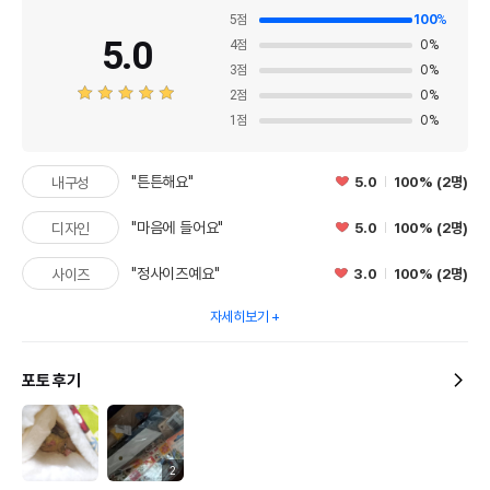
5
점
100
%
5.0
4
점
0
%
3
점
0
%
2
점
0
%
1
점
0
%
"튼튼해요"
5.0
100% (2명)
내구성
"마음에 들어요"
5.0
100% (2명)
디자인
"정사이즈예요"
3.0
100% (2명)
사이즈
자세히보기
포토 후기
2