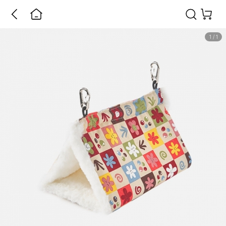
1
/
1