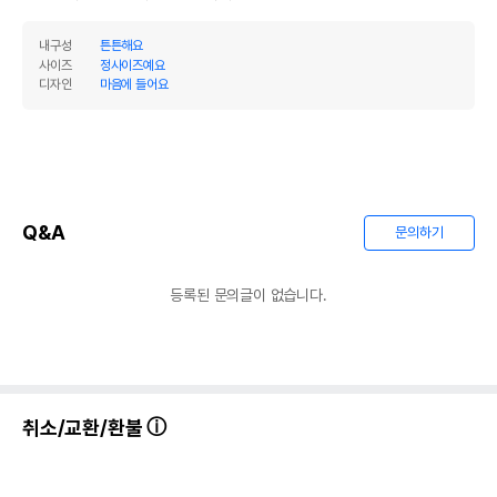
내구성
튼튼해요
사이즈
정사이즈예요
디자인
마음에 들어요
Q&A
문의하기
등록된 문의글이 없습니다.
상품 필수 정보
취소/교환/환불
품명 및 모델명
삼각 포치 은신처 - 꽃밭
법에 의한 인증,허가 등을