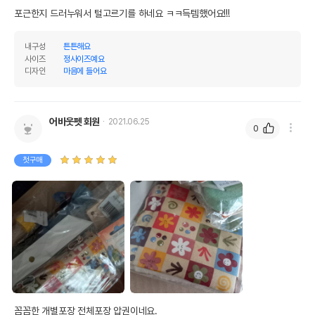
포근한지 드러누워서 털고르기를 하네요 ㅋㅋ득템했어요!!!
내구성
튼튼해요
사이즈
정사이즈예요
디자인
마음에 들어요
어바웃펫 회원
2021.06.25
0
첫구매
꼼꼼한 개별포장 전체포장 압권이네요.