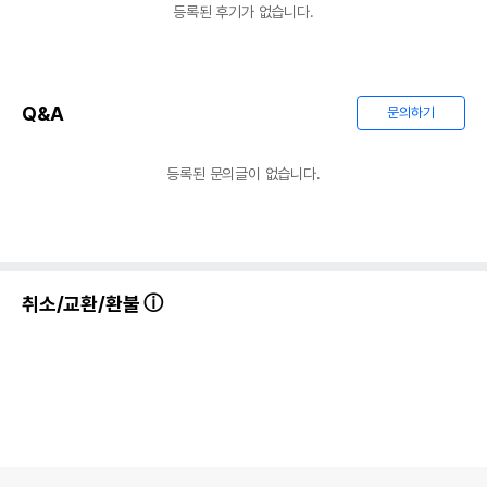
등록된 후기가 없습니다.
Q&A
문의하기
등록된 문의글이 없습니다.
상품 필수 정보
취소/교환/환불
품명 및 모델명
Chipsi 대용량 베딩 3.2kg (레몬향)
법에 의한 인증,허가 등을
상세페이지 참조
받았음을 확인할수 있는
경우 그에 대한 사항
제조국 또는 원산지
독일