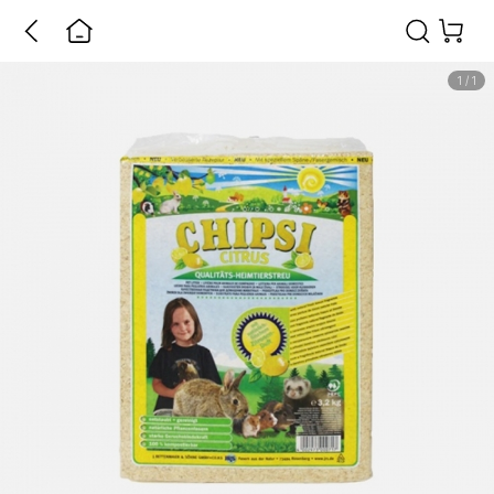
1
/
1