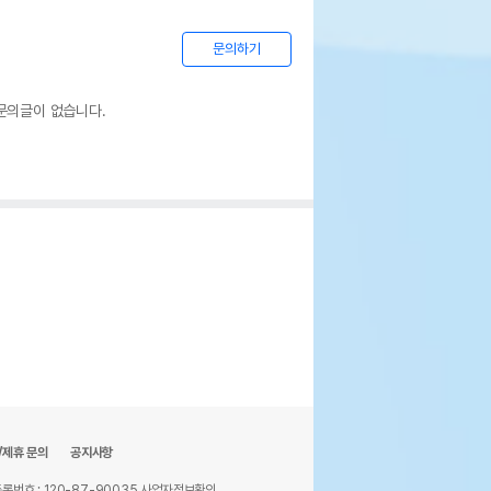
문의하기
주 그레인 믹스 소형앵무새 모이 1.2kg
문의글이 없습니다.
페이지 참조
민국
하인
웃펫//1644-9601
기한이 최소 2026.12.04이거나 그 이후인
이 출고됩니다.
 상품명에 유통기한 명시된 경우, 해당
기한을 따릅니다.
/제휴 문의
공지사항
록번호 : 120-87-90035
사업자정보확인