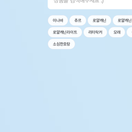
이나바
츄르
로얄캐닌
로얄캐닌
로얄캐닌라이트
리터락커
모래
소심한호랑