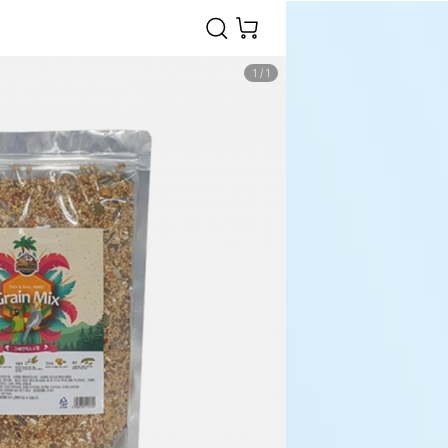
1
/
1