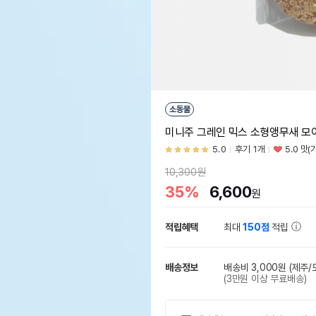
소동물
미니주 그레인 믹스 소형앵무새 모이 
5.0
후기 1개
5.0 맛(
10,300원
35%
6,600
원
적립혜택
최대
150점
적립
배송정보
배송비 3,000원
(제주/
(3만원 이상 무료배송)