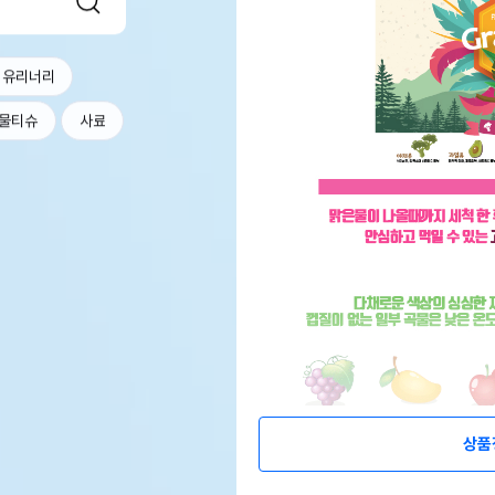
 유리너리
물티슈
사료
상품