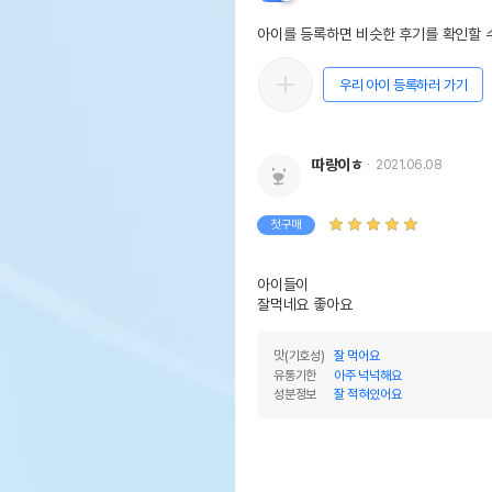
아이를 등록하면 비슷한 후기를 확인할 수
우리 아이 등록하러 가기
따랑이ㅎ
2021.06.08
첫구매
아이들이

잘먹네요 좋아요
맛(기호성)
잘 먹어요
유통기한
아주 넉넉해요
성분정보
잘 적혀있어요