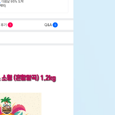
,
다음날 95% 도착
제외)
후기
Q&A
1
0