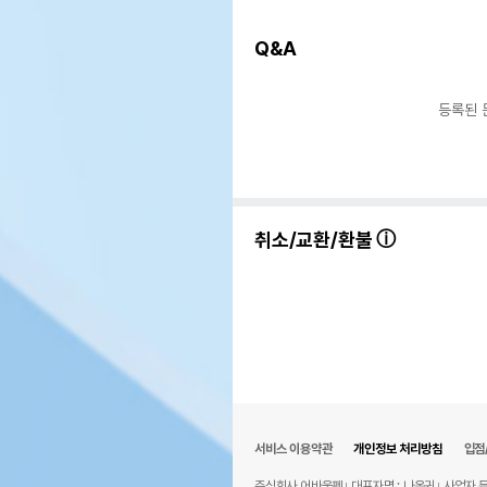
상품 필수 정보
Q&A
품명 및 모델명
미니
법에 의한 인증,허가 등을
등록된 
상세
받았음을 확인할수 있는 경우
그에 대한 사항
제조국 또는 원산지
대한
제조자,수입품의 경우
㈜
취소/교환/환불
수입자를 함께 표기
AS책임자와 전화번호 또는
어바
소비자상담 관련 전화번호
유통
상품
유통기한
단,
유통
서비스 이용약관
개인정보 처리방침
입점
주식회사 어바웃펫
대표자명 : 나옥귀
사업자 등