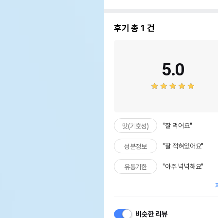
후기 총
1
건
5.0
"잘 먹어요"
맛(기호성)
"잘 적혀있어요"
성분정보
"아주 넉넉해요"
유통기한
비슷한 리뷰