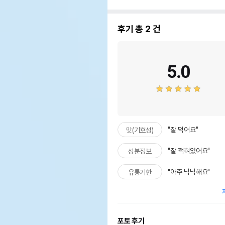
후기 총
2
건
5.0
"잘 먹어요"
맛(기호성)
"잘 적혀있어요"
성분정보
"아주 넉넉해요"
유통기한
포토 후기