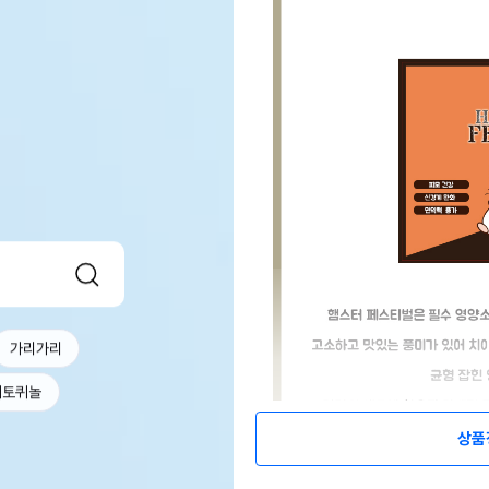
가리가리
베토퀴놀
상품