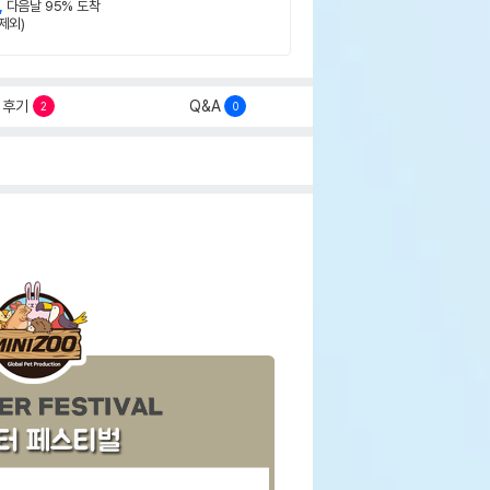
,
다음날 95% 도착
제외)
후기
Q&A
2
0