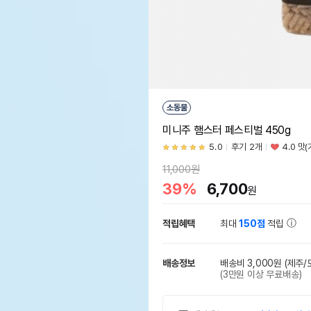
소동물
미니주 햄스터 페스티벌 450g
5.0
후기 2개
4.0 맛
11,000원
39%
6,700
원
적립혜택
최대
150점
적립
배송정보
배송비 3,000원
(제주/
(3만원 이상 무료배송)