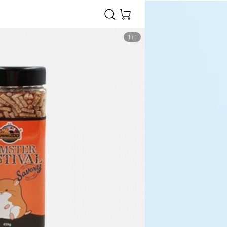
1
/
1