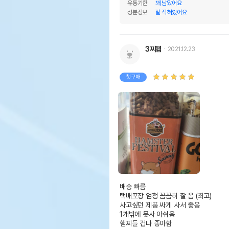
유통기한
꽤 남았어요
그에 대한 사항
성분정보
잘 적혀있어요
제조국 또는 원산지
대한
제조자,수입품의 경우
㈜
3찌햄
2021.12.23
수입자를 함께 표기
AS책임자와 전화번호 또는
어바
첫구매
소비자상담 관련 전화번호
유통
상품
유통기한
단,
유통
배송 빠름

택배포장 엄청 꼼꼼히 잘 옴 (최고)

사고싶던 제품 싸게 사서 좋음

1개밖에 못사 아쉬움

햄찌들 겁나 좋아함
