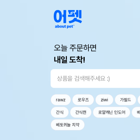
오늘 주문하면
내일 도착!
rawz
로우즈
ziwi
가필드
간식
간식캔
로얄캐닌 인도어
베토퀴놀 치약