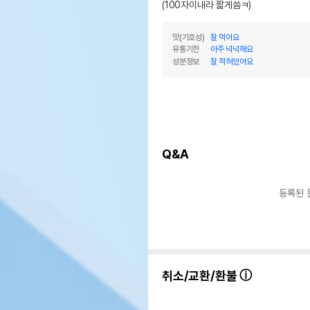
(100자이내라 짧게씀ㅋ)
맛(기호성)
잘 먹어요
유통기한
아주 넉넉해요
성분정보
잘 적혀있어요
Q&A
등록된 
취소/교환/환불