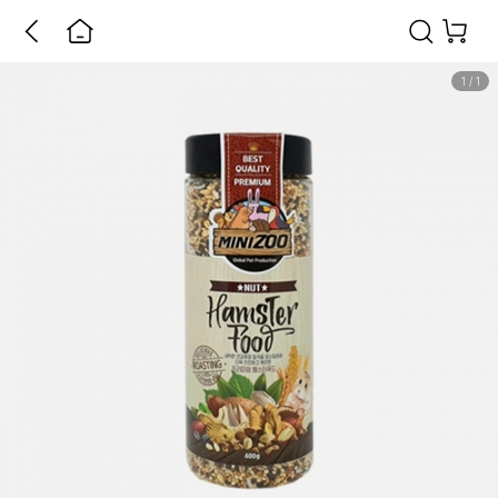
1
/
1