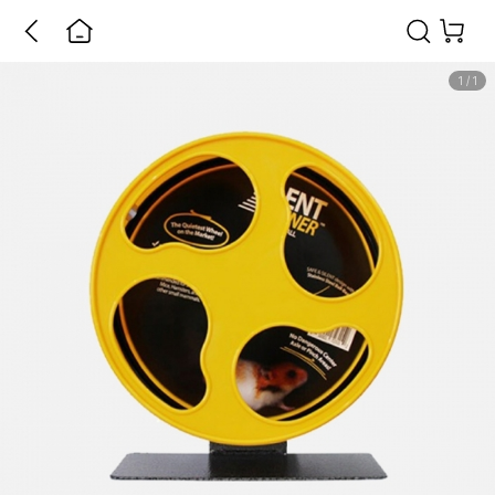
1
/
1