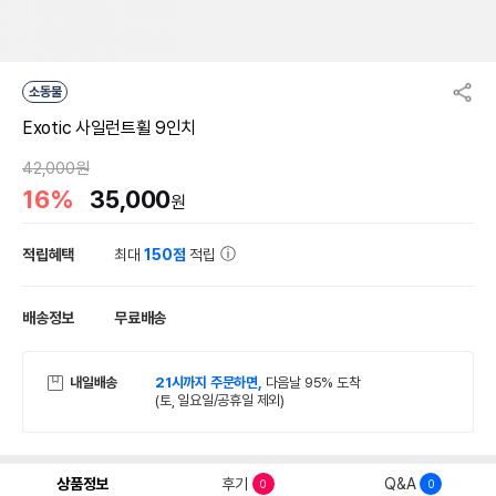
소동물
Exotic 사일런트휠 9인치
42,000원
16%
35,000
원
적립혜택
최대
150점
적립
배송정보
무료배송
내일배송
21시까지 주문하면,
다음날 95% 도착
(토, 일요일/공휴일 제외)
상품정보
후기
Q&A
0
0