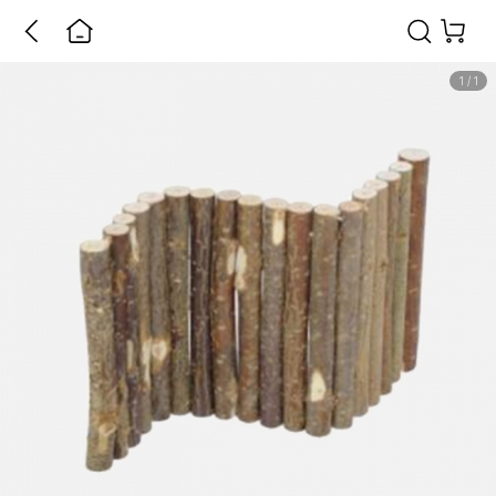
1
/
1