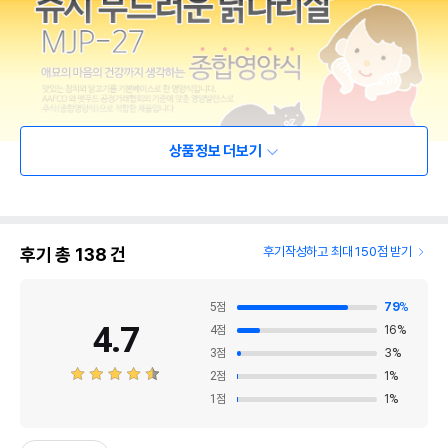
상품정보 더보기
후기 총
138
건
후기작성하고 최대 150점 받기
5
점
79
%
4.7
4
점
16
%
3
점
3
%
2
점
1
%
1
점
1
%