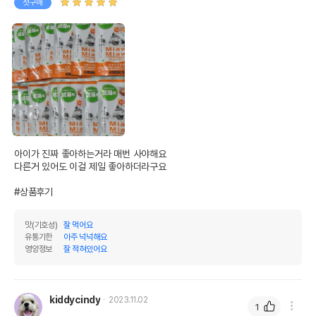
첫구매
아이가 진짜 좋아하는거라 매번 사야해요

다른거 있어도 이걸 제일 좋아하더라구요

#상품후기
맛(기호성)
잘 먹어요
유통기한
아주 넉넉해요
영양정보
잘 적혀있어요
kiddycindy
2023.11.02
1