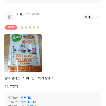
씨새
2024.05.18
0
재구매
영양정보
제품표기함량
수분제외함량
조단백질
6.8%
49.28%
조지방
1.8%
13.04%
잘게 잘려있어서 어르신이 먹기 좋아요 

조섬유질
0.1%
0.72%
#상품후기
조회분
2.29%
16.67%
칼슘
0.13%
0.94%
맛(기호성)
잘 먹어요
유통기한
아주 넉넉해요
인
0.24%
1.74%
영양정보
잘 적혀있어요