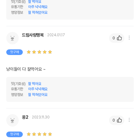
맛(기호성)
잘 먹어요
이후인 상품이 출고됩니다.
유통기한
유통기한
아주 넉넉해요
단, 상품명에 유통기한 명시된 경우, 해당
영양정보
잘 적혀있어요
유통기한을 따릅니다.
드림사랑행복
2024.01.17
0
첫구매
냥이들이 다 잘먹어요 ~
맛(기호성)
잘 먹어요
유통기한
아주 넉넉해요
영양정보
잘 적혀있어요
옹2
2023.11.30
0
첫구매