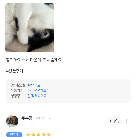
잘먹어요 ㅎㅎ 다음에 또 사줄게요

#상품후기
맛(기호성)
잘 먹어요
유통기한
아주 넉넉해요
영양정보
잘 적혀있어요
두부콩
2023.11.23
0
첫구매