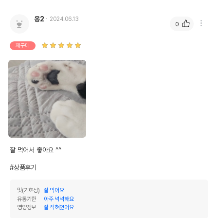
옹2
2024.06.13
0
재구매
잘 먹어서 좋아요 ^^

#상품후기
맛(기호성)
잘 먹어요
유통기한
아주 넉넉해요
영양정보
잘 적혀있어요