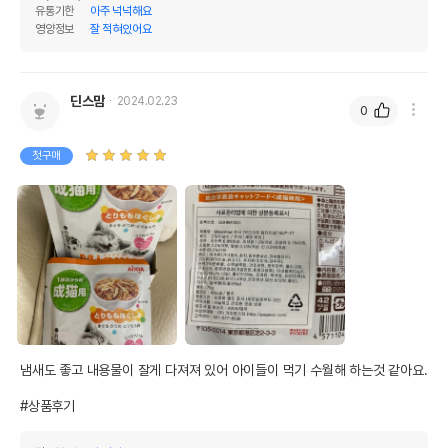
유통기한
아주 넉넉해요
영양정보
잘 적혀있어요
권장 연령
생후 1년 이상
* 브랜드사에서 제공한 정보로 모든 책임은 브랜드사에 있습니다.
* 해당 정보는 브랜드사 사정에 의해 일부 변경될 수 있습니다.
딘스맘
2024.02.23
0
상품 필수 정보
첫구매
품명 및 모델명
아이시아 먀우먀우 쥬시 닭다리살 70g
법에 의한 인증,허가 등을
상세페이지 참조
받았음을 확인할수 있는
경우 그에 대한 사항
제조국 또는 원산지
태국
제조자,수입품의 경우
AIXIA//주식회사 가치앤가치
수입자를 함께 표기
AS책임자와 전화번호
냄새도 좋고 내용물이 잘게 다져져 있어 아이들이 먹기 수월해 하는것 같아요. 

어바웃펫//1644-9601
또는 소비자상담 관련
전화번호
#상품후기
유통기한이 최소 2026.12.06이거나 그