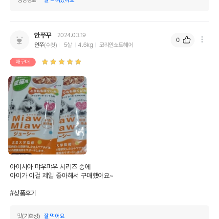
오메가3
0%
0%
오메가6
0%
0%
안쭈꾸
2024.03.19
0
안쭈
(수컷)
5살
4.6kg
코리안쇼트헤어
수분
86.2%
재구매
탄수화물
20.29%
기타성분
상세 정보
가다랑어,참치,전갱이,피쉬펩티드,닭다리살,닭고
기,단백가수분해물,소맥글루틴,닭기름,건조전란,
완두단백,올리고당,증점안정제(가공전분),증점다
당류,향료,CA,P,FE,CU,MN,ZN,I,SE,다중인산
원료구성
아이시아 먀우먀우 시리즈 중에

NA,티타니아,삼이산화철,캬라멜,베타카로틴,비
아이가 이걸 제일 좋아해서 구매했어요~

타민A,비타민D,비타민E,비타민K,비타민B1,비타
민B2,비타민B6,비타민B12,니아신,판토텐산,엽
#상품후기
산,비오틴,콜린,타우린,아질산NA
제품 타입
파우치
맛(기호성)
잘 먹어요