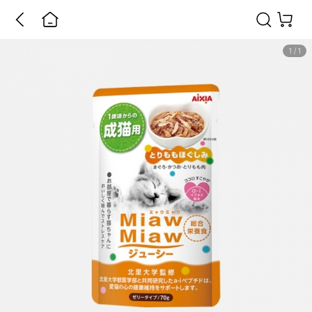
1
/
1