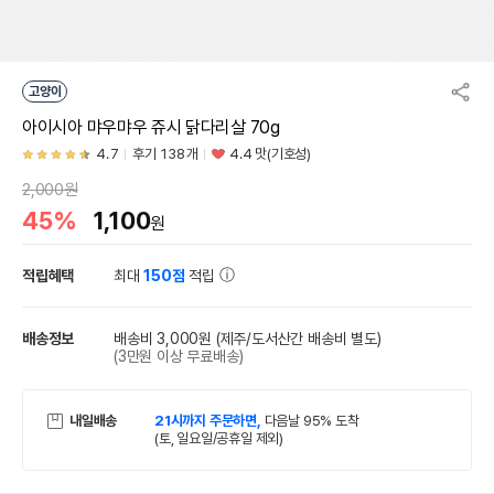
고양이
아이시아 먀우먀우 쥬시 닭다리살 70g
4.7
후기 138개
4.4 맛(기호성)
2,000원
45%
1,100
원
적립혜택
최대
150점
적립
배송정보
배송비 3,000원
(제주/도서산간 배송비 별도)
(3만원 이상 무료배송)
내일배송
21시까지 주문하면,
다음날 95% 도착
(토, 일요일/공휴일 제외)