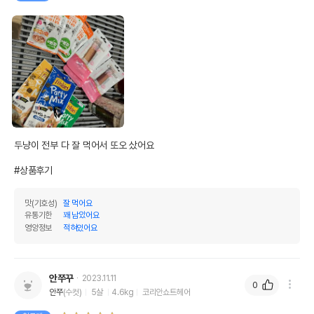
두냥이 전부 다 잘 먹어서 또오 샀어요

#상품후기
맛(기호성)
잘 먹어요
유통기한
꽤 남았어요
영양정보
적혀있어요
안쭈꾸
2023.11.11
0
안쭈
(수컷)
5살
4.6kg
코리안쇼트헤어