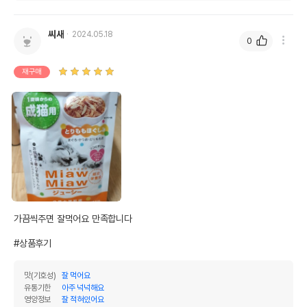
씨새
2024.05.18
0
재구매
가끔씩주면 잘먹어요 만족합니다 

#상품후기
맛(기호성)
잘 먹어요
유통기한
아주 넉넉해요
영양정보
잘 적혀있어요