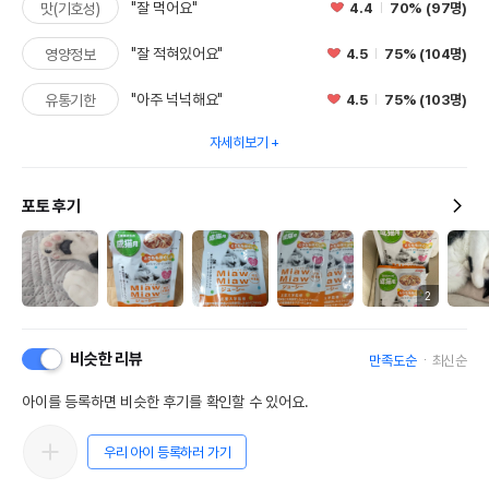
"잘 먹어요"
4.4
70% (97명)
맛(기호성)
"잘 적혀있어요"
4.5
75% (104명)
영양정보
"아주 넉넉해요"
4.5
75% (103명)
유통기한
자세히보기
포토 후기
2
비슷한 리뷰
만족도순
최신순
아이를 등록하면 비슷한 후기를 확인할 수 있어요.
우리 아이 등록하러 가기