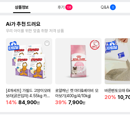
상품정보
후기
Q&A
138
0
Ai가 추천 드려요
우리 아이를 위한 맞춤 취향 저격 상품
[4개세트] 가필드 고양이모래
로얄캐닌 캣 마더&베이비 모
바른벤토모래 6
보라(굵은입자) 4.55kg 카사
아보기(400g/4/10kg)
20%
10,7
바모래
14%
84,900
39%
7,900
원
원