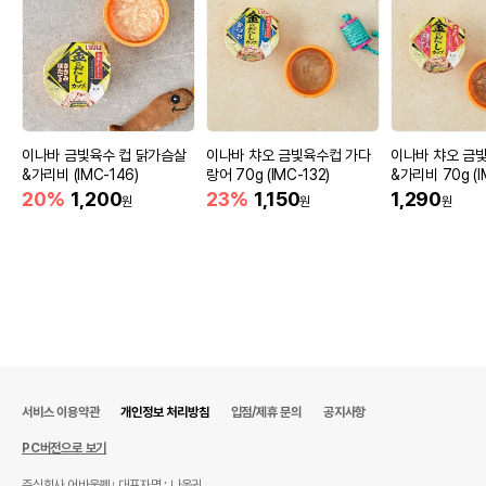
이나바 금빛육수 컵 닭가슴살
이나바 챠오 금빛육수컵 가다
이나바 챠오 금
&가리비 (IMC-146)
랑어 70g (IMC-132)
&가리비 70g (I
20%
1,200
23%
1,150
1,290
원
원
원
서비스 이용약관
개인정보 처리방침
입점/제휴 문의
공지사항
PC버전으로 보기
주식회사 어바웃펫
대표자명 : 나옥귀