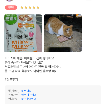
재구매
아이시아 제품  아이들이 진짜 좋아해요

근데 종류가 처음보다 없네요?

부드러워서 구내염 아가도 진짜 잘 먹는다는..

물 조금 타서 육수로도 먹이면 음수량 up

#상품후기
맛(기호성)
잘 먹어요
유통기한
아주 넉넉해요
영양정보
잘 적혀있어요