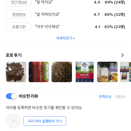
"잘 먹어요"
4.0
65% (24명)
맛(기호성)
"잘 적혀있어요"
4.7
86% (32명)
영양정보
"아주 넉넉해요"
4.1
62% (23명)
유통기한
자세히보기
포토 후기
비슷한 리뷰
만족도순
최신순
아이를 등록하면 비슷한 후기를 확인할 수 있어요.
우리 아이 등록하러 가기