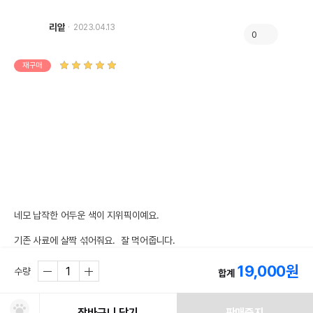
리앝
2023.04.13
0
재구매
네모 납작한 어두운 색이 지위픽이예요.

기존 사료에 살짝 섞어줘요.  잘 먹어줍니다.

맛나나 봐요.

식감도 다른 사료보다 훨 부드러워요. 굿👍😁

19,000
원
수량
합계
#상품후기
장바구니 담기
판매중지