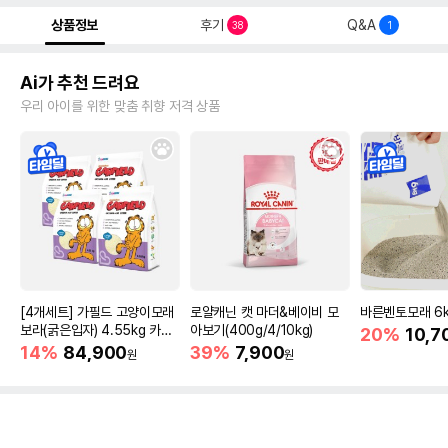
상품정보
후기
Q&A
38
1
Ai가 추천 드려요
우리 아이를 위한 맞춤 취향 저격 상품
[4개세트] 가필드 고양이모래
로얄캐닌 캣 마더&베이비 모
바른벤토모래 6
보라(굵은입자) 4.55kg 카사
아보기(400g/4/10kg)
20%
10,7
바모래
14%
84,900
39%
7,900
원
원