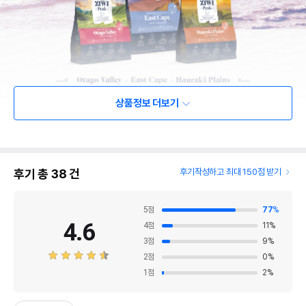
상품정보 더보기
후기 총
38
건
후기작성하고 최대 150점 받기
5
점
77
%
4.6
4
점
11
%
3
점
9
%
2
점
0
%
1
점
2
%