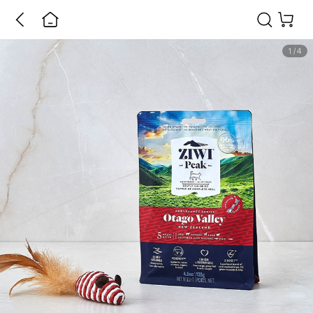
1
/
4