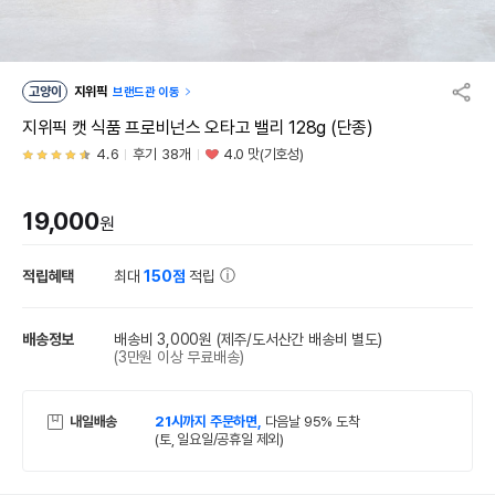
고양이
지위픽
브랜드관 이동
지위픽 캣 식품 프로비넌스 오타고 밸리 128g (단종)
4.6
후기 38개
4.0 맛(기호성)
19,000
원
적립혜택
최대
150점
적립
배송정보
배송비 3,000원
(제주/도서산간 배송비 별도)
(3만원 이상 무료배송)
내일배송
21시까지 주문하면,
다음날 95% 도착
(토, 일요일/공휴일 제외)