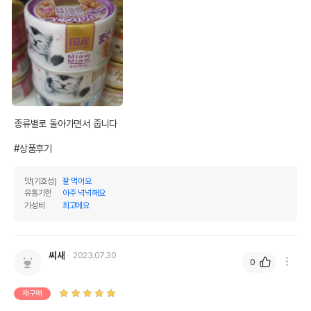
종류별로 돌아가면서 줍니다 

#상품후기
맛(기호성)
잘 먹어요
유통기한
아주 넉넉해요
가성비
최고에요
씨새
2023.07.30
0
재구매