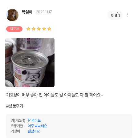
복실이
2023.11.17
0
재구매
기호성이 매우 좋아 집 아이들도 길 아이들도 다 잘 먹어요~

#상품후기
맛(기호성)
잘 먹어요
유통기한
아주 넉넉해요
가성비
괜찮아요