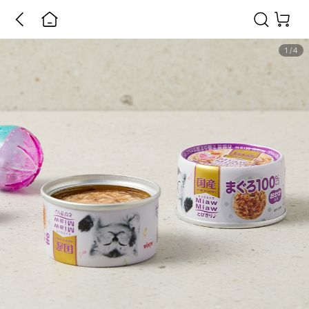
1
/
4