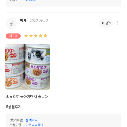
제품표기함량
수분제외함량
조단백질
10%
88.5%
씨새
2023.09.03
0
조지방
0.4%
3.54%
재구매
조섬유질
0.1%
0.88%
조회분
2%
17.7%
칼슘
0%
0%
인
0%
0%
오메가3
0%
0%
오메가6
0%
0%
종류별로 돌아가면서 줍니다 

수분
88.7%
#상품후기
탄수화물
0%
맛(기호성)
잘 먹어요
기타성분
유통기한
아주 넉넉해요