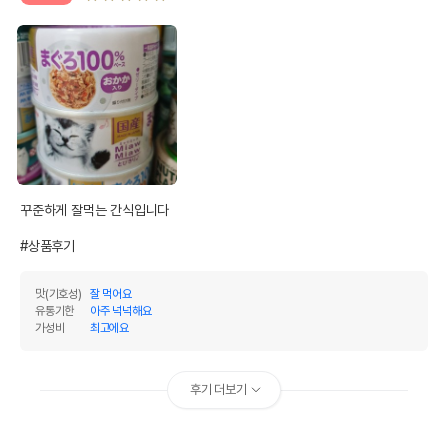
꾸준하게 잘먹는 간식입니다 

#상품후기
맛(기호성)
잘 먹어요
유통기한
아주 넉넉해요
가성비
최고에요
후기 더보기