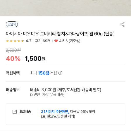
고양이
아이시아 먀우먀우 토비키리 참치&가다랑어포 캔 60g (단종)
4.7
후기 69개
4.5 맛(기호성)
2,500원
40%
1,500
원
적립혜택
최대
150점
적립
배송정보
배송비 3,000원
(제주/도서산간 배송비 별도)
(3만원 이상 무료배송)
내일배송
21시까지 주문하면,
다음날 95% 도착
(토, 일요일/공휴일 제외)