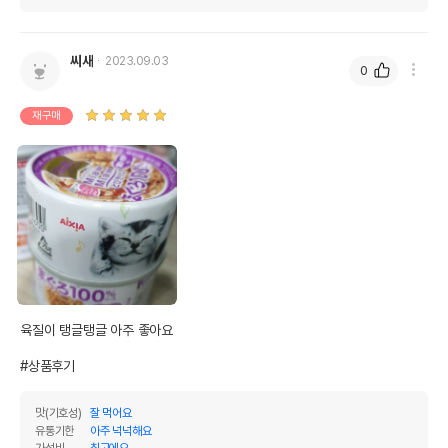
씨새
2023.09.03
0
재구매
육질이 탱글탱글 아주 좋아요 

#상품후기
맛(기호성)
잘 먹어요
유통기한
아주 넉넉해요
영양정보
가성비
최고에요