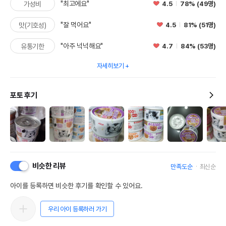
"최고에요"
4.5
78% (49명)
가성비
"잘 먹어요"
4.5
81% (51명)
맛(기호성)
"아주 넉넉해요"
4.7
84% (53명)
유통기한
자세히보기
포토 후기
비슷한 리뷰
만족도순
최신순
아이를 등록하면 비슷한 후기를 확인할 수 있어요.
우리 아이 등록하러 가기