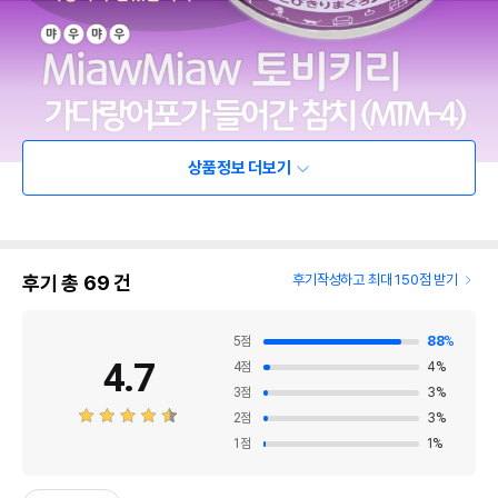
상품정보 더보기
후기 총
69
건
후기작성하고 최대 150점 받기
5
점
88
%
4.7
4
점
4
%
3
점
3
%
2
점
3
%
1
점
1
%