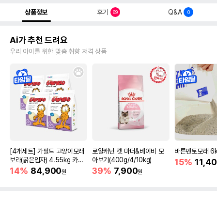
상품정보
후기
Q&A
69
0
Ai가 추천 드려요
우리 아이를 위한 맞춤 취향 저격 상품
[4개세트] 가필드 고양이모래
로얄캐닌 캣 마더&베이비 모
바른벤토모래 6
보라(굵은입자) 4.55kg 카사
아보기(400g/4/10kg)
15%
11,4
바모래
14%
84,900
39%
7,900
원
원