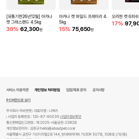
[유통기한26년12월] 아카나
아카나 캣 와일드 프레이리 4.
오리젠 캣 6피쉬 
캣 그래스랜드 4.5kg
5kg
17%
97,9
30%
62,300
15%
75,650
원
원
서비스 이용약관
개인정보 처리방침
입점/제휴 문의
공지사항
PC버전으로 보기
주식회사 어바웃펫
대표자명 : 나옥귀
사업자 등록번호 : 120-87-90035
사업자정보확인
통신판매업신고번호 : 제 2025-서울금천-2382호
개인정보관리자 : 김원규 hello@aboutpet.co.kr
서울특별시 금천구 가산디지털2로 144, 현대테라타워 가산DK 507호, 508호 (가산동)