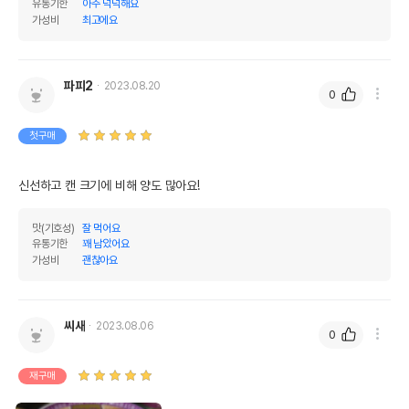
유통기한
아주 넉넉해요
제조자,수입품의 경우
AIXIA//주식회사 가치앤가치
가성비
최고에요
수입자를 함께 표기
AS책임자와 전화번호
어바웃펫//1644-9601
또는 소비자상담 관련
파피2
2023.08.20
전화번호
0
유통기한이 최소 2026.12.03이거나 그
첫구매
이후인 상품이 출고됩니다.
유통기한
단, 상품명에 유통기한 명시된 경우, 해당
유통기한을 따릅니다.
신선하고 캔 크기에 비해 양도 많아요!
맛(기호성)
잘 먹어요
유통기한
꽤 남았어요
가성비
괜찮아요
씨새
2023.08.06
0
재구매