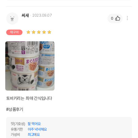
씨새
2023.09.07
0
재구매
토비키리는 최애 간식입니다 

#상품후기
맛(기호성)
잘 먹어요
유통기한
아주 넉넉해요
가성비
최고에요