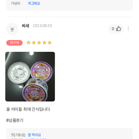
가성비
최고에요
상세 정보
씨새
2023.08.20
단백가수분해물,효모엑기스,올리고당,증점다당
0
원료구성
류,조미료,비타민E,어류(참치,피쉬펩티드,가다랑
어포 등)
재구매
제품 타입
캔
* 브랜드사에서 제공한 정보로 모든 책임은 브랜드사에 있습니다.
* 해당 정보는 브랜드사 사정에 의해 일부 변경될 수 있습니다.
상품 필수 정보
아이시아 먀우먀우 토비키리 참치&
품명 및 모델명
가다랑어포 캔 60g
울 아이들 최애 간식입니다 

법에 의한 인증,허가 등을
상세페이지 참조
받았음을 확인할수 있는
#상품후기
경우 그에 대한 사항
제조국 또는 원산지
일본
맛(기호성)
잘 먹어요