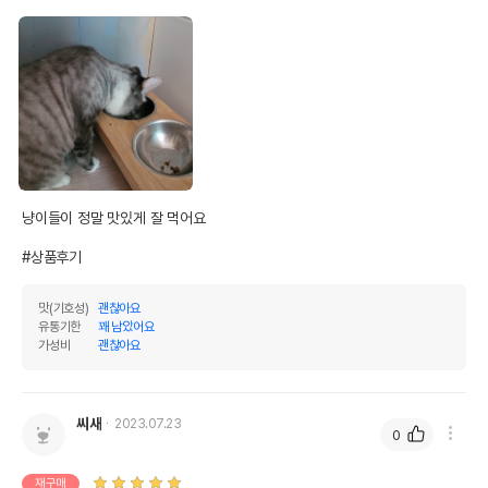
냥이들이 정말 맛있게 잘 먹어요 

#상품후기
맛(기호성)
괜찮아요
유통기한
꽤 남았어요
가성비
괜찮아요
씨새
2023.07.23
0
재구매