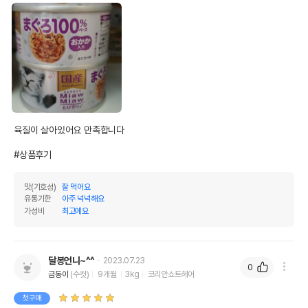
육질이 살아있어요 만족합니다 

#상품후기
맛(기호성)
잘 먹어요
유통기한
아주 넉넉해요
가성비
최고에요
달봉언니~^^
2023.07.23
0
금동이
(수컷)
9개월
3kg
코리안쇼트헤어
첫구매