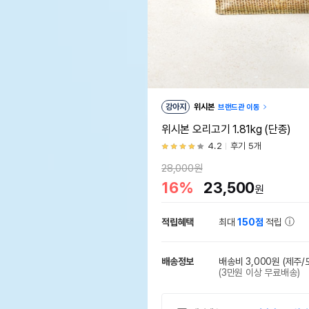
강아지
위시본
브랜드관 이동
위시본 오리고기 1.81kg (단종)
4.2
후기 5개
28,000원
16%
23,500
원
적립혜택
최대
150점
적립
배송정보
배송비 3,000원
(제주/
(3만원 이상 무료배송)