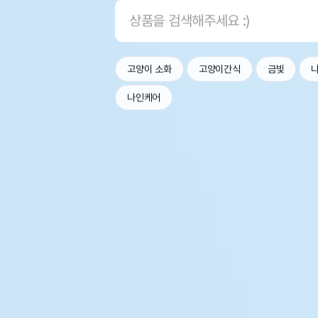
고양이 소화
고양이간식
금빛
나인케어