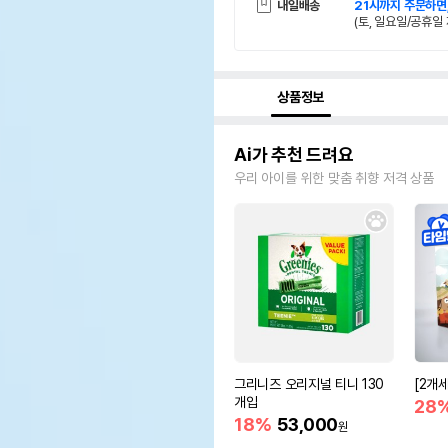
내일배송
21시까지 주문하면
(토, 일요일/공휴일 
상품정보
Ai가 추천 드려요
우리 아이를 위한 맞춤 취향 저격 상품
그리니즈 오리지널 티니 130
[2개
개입
28
18%
53,000
원