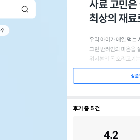
나우
상품
후기 총
5
건
4.2