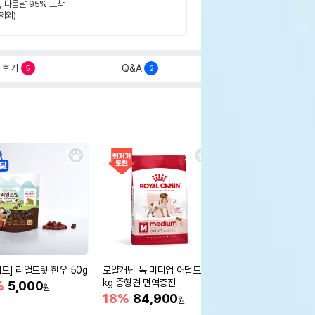
,
다음날 95% 도착
제외)
후기
Q&A
5
2
세트] 리얼트릿 한우 50g
로얄캐닌 독 미디엄 어덜트 10
오리젠 독 스몰브리드 4
kg 중형견 면역증진
%
5,000
15%
75,400
원
원
18%
84,900
원