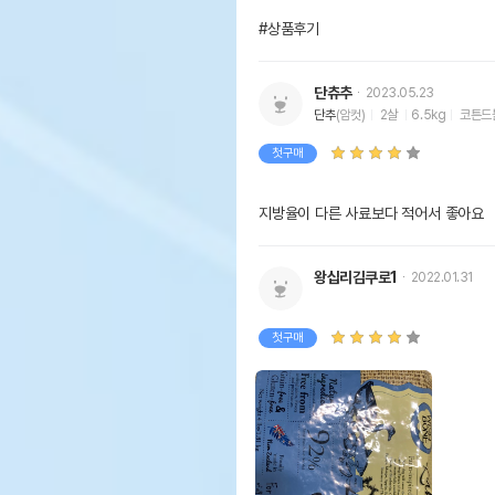
#상품후기
단츄추
2023.05.23
단추
(암컷)
2살
6.5kg
코튼드
첫구매
지방율이 다른 사료보다 적어서 좋아요
왕십리김쿠로1
2022.01.31
첫구매