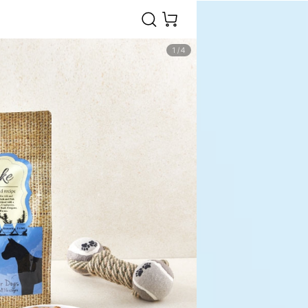
1
/
4