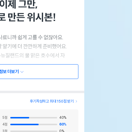
정보 더보기
후기작성하고 최대 150점 받기
5
점
40
%
4
점
60
%
3
점
0
%