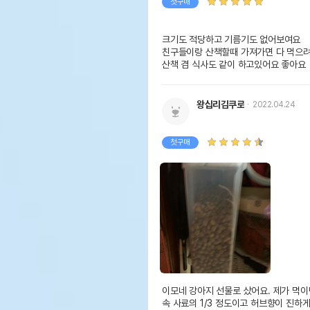
첫구매
크기도 적당하고 기름기도 없어보여요
친구들이랑 산책할때 가져가면 다 먹으려
산책 겸 식사도 같이 하고있어요 좋아요 
왕십리김쿠로
2022.04.24
첫구매
이모네 강아지 선물로 샀어요. 제가 먹이던
속 사료의 1/3 정도이고 허브향이 진하게 