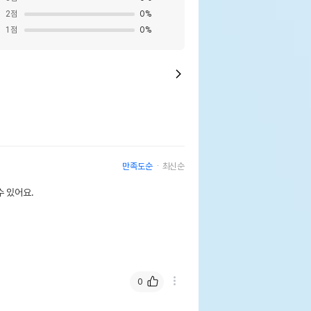
2
점
0
%
1
점
0
%
만족도순
최신순
 있어요.
0