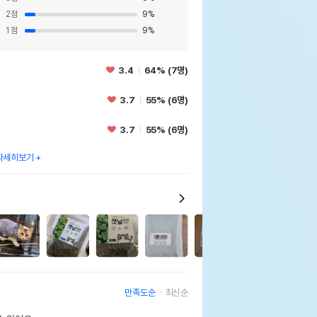
2
점
9
%
1
점
9
%
3.4
64% (7명)
3.7
55% (6명)
3.7
55% (6명)
자세히보기
만족도순
최신순