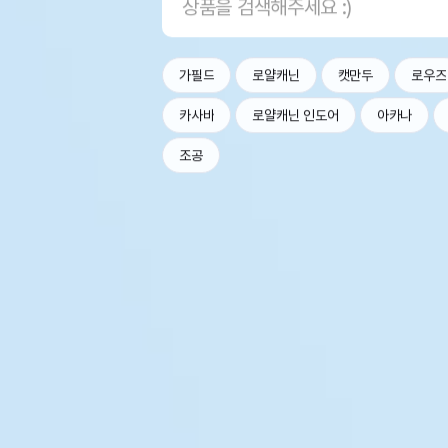
가필드
로얄캐닌
캣만두
로우즈
카사바
로얄캐닌 인도어
아카나
조공