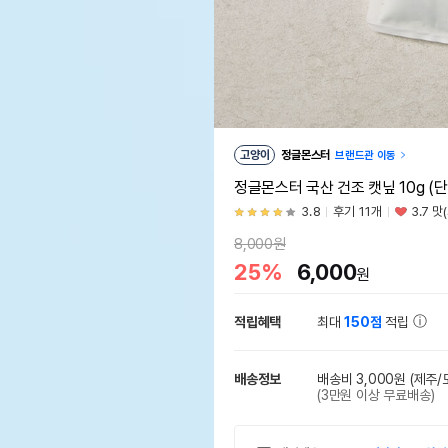
고양이
정글몬스터
브랜드관 이동
정글몬스터 국산 건조 캣닢 10g (단
3.8
후기 11개
3.7 맛
8,000원
25%
6,000
원
적립혜택
최대
150점
적립
배송정보
배송비 3,000원
(제주/
(3만원 이상 무료배송)