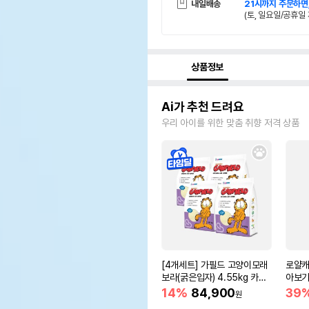
내일배송
21시까지 주문하면
(토, 일요일/공휴일 
상품정보
Ai가 추천 드려요
우리 아이를 위한 맞춤 취향 저격 상품
[4개세트] 가필드 고양이모래
로얄캐
보라(굵은입자) 4.55kg 카사
아보기(
바모래
14%
84,900
39
원