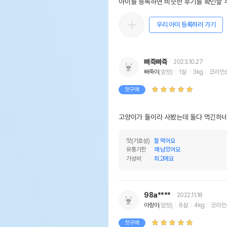
아이를 등록하면 비슷한 후기를 확인할 수
우리 아이 등록하러 가기
삐죽삐쥭
2023.10.27
삐죽이
(암컷)
1살
3kg
코리안
첫구매
고양이가 둘이라 사봤는데 둘다 먹긴하네
맛(기호성)
잘 먹어요
유통기한
꽤 남았어요
가성비
최고에요
98a****
2022.11.18
아랑이
(암컷)
6살
4kg
코리안
첫구매