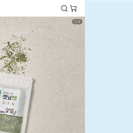
1
/
4