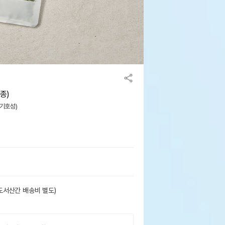
종)
(기호성)
도서산간 배송비 별도)