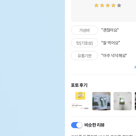
"괜찮아요"
가성비
"잘 먹어요"
맛(기호성)
"아주 넉넉해요"
유통기한
포토 후기
비슷한 리뷰