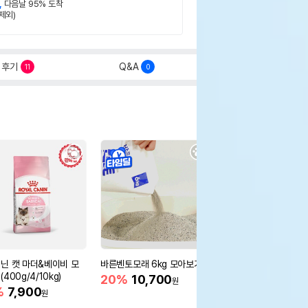
,
다음날 95% 도착
제외)
후기
Q&A
11
0
닌 캣 마더&베이비 모
바른벤토모래 6kg 모아보기
로얄캐닌 캣 인도어 4k
400g/4/10kg)
새 감소
20%
10,700
원
%
7,900
16%
55,000
원
원