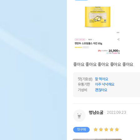
좋아요 좋아요 좋아요 좋아요 좋아요 
맛(기호성)
잘 먹어요
유통기한
아주 넉넉해요
가성비
괜찮아요
멍냥소굴
2022.09.23
첫구매