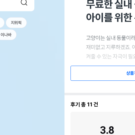
지위픽
이나바
상품
후기 총
11
건
3.8