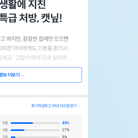
정보 더보기
후기작성하고 최대 150점 받기
5
점
45
%
4
점
27
%
3
점
9
%