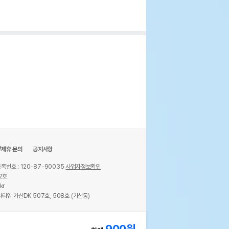
/제휴 문의
공지사항
록번호 : 120-87-90035
사업자정보확인
2호
kr
타워 가산DK 507호, 508호 (가산동)
ights reserved.
900
원