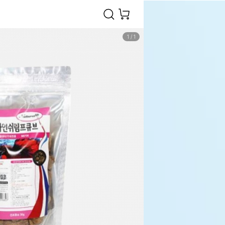
1
/
1