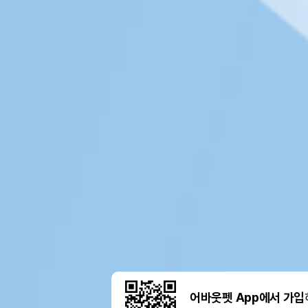
어바웃펫 App에서 가입