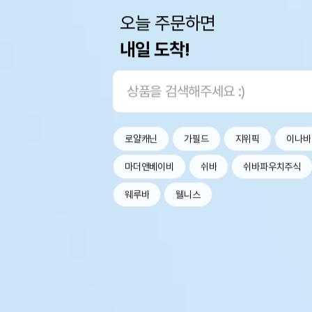
오늘 주문하면
내일 도착!
로얄캐닌
가필드
지위픽
이나바
마더앤베이비
쉬바
쉬바파우치주식
웨루바
웰니스