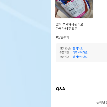
그에 대한 사항
제조국 또는 원산지
대한
제조자,수입품의 경우
MG
수입자를 함께 표기
많이 부셔져서 왔어요

가루가 너무 많음

AS책임자와 전화번호 또는
어바
소비자상담 관련 전화번호
#상품후기
유통
맛(기호성)
잘 먹어요
상품
유통기한
유통기한
아주 넉넉해요
단,
영양정보
잘 적혀있어요
유통
Q&A
등록된 