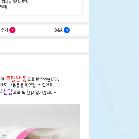
,
다음날 95% 도착
제외)
후기
Q&A
1
0