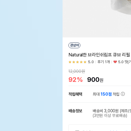
관상어
Natural한 브라인쉬림프 큐브 리필 
5.0
후기 1개
5.0 맛(
12,000원
92%
900
원
적립혜택
최대
150점
적립
배송정보
배송비 3,000원
(제주/
(3만원 이상 무료배송)