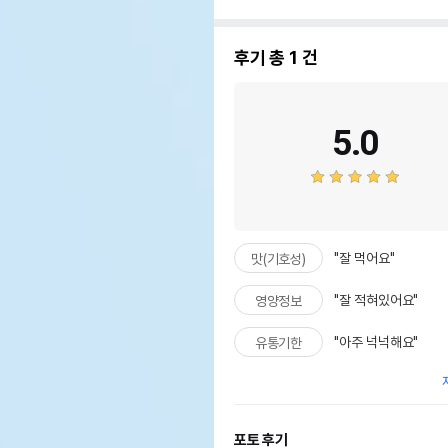
후기 총
1
건
5.0
"잘 먹어요"
맛(기호성)
"잘 적혀있어요"
영양정보
"아주 넉넉해요"
유통기한
포토 후기