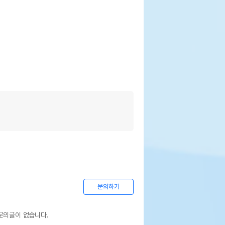
민국
내츄럴
웃펫//1644-9601
기한이 최소 2026.12.03이거나 그 이후인
이 출고됩니다.
 상품명에 유통기한 명시된 경우, 해당
기한을 따릅니다.
문의하기
문의글이 없습니다.