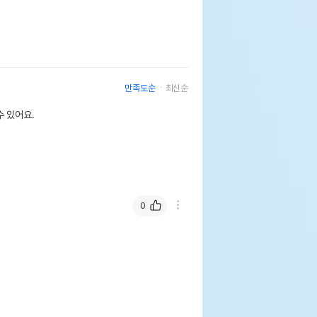
만족도순
최신순
 있어요.
0
tural한 브라인쉬림프 큐브 리필 30g
페이지 참조