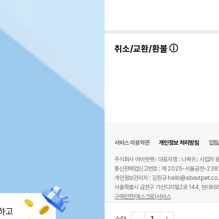
취소/교환/환불
서비스 이용약관
개인정보 처리방침
입점
주식회사 어바웃펫
대표자명 : 나옥귀
사업자 등
통신판매업신고번호 : 제 2025-서울금천-238
개인정보관리자 : 김원규 hello@aboutpet.co.
서울특별시 금천구 가산디지털2로 144, 현대테라
구매안전(에스크로)서비스
© copyright (c) www.aboutpet.co.kr all r
하고