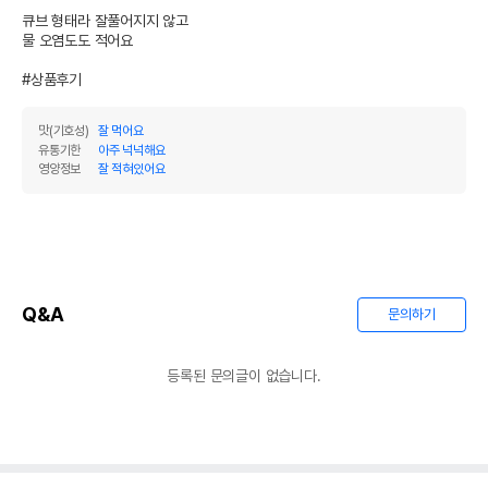
전화번호
큐브 형태라 잘풀어지지 않고

물 오염도도 적어요

유통기한이 최소 2026.12.05이거나 그
이후인 상품이 출고됩니다.
#상품후기
유통기한
단, 상품명에 유통기한 명시된 경우, 해당
유통기한을 따릅니다.
맛(기호성)
잘 먹어요
유통기한
아주 넉넉해요
영양정보
잘 적혀있어요
Q&A
문의하기
등록된 문의글이 없습니다.