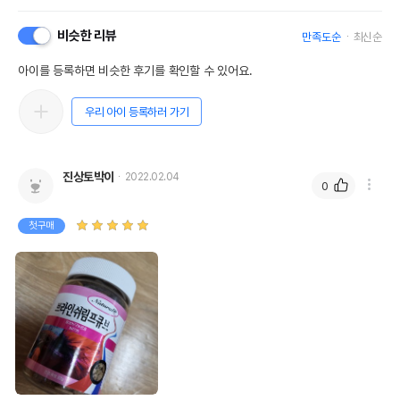
비슷한 리뷰
만족도순
최신순
아이를 등록하면 비슷한 후기를 확인할 수 있어요.
우리 아이 등록하러 가기
상품 필수 정보
진상토박이
2022.02.04
0
품명 및 모델명
Natural한 브라인쉬림프 큐브 중 22g
첫구매
법에 의한 인증,허가 등을
상세페이지 참조
받았음을 확인할수 있는
경우 그에 대한 사항
제조국 또는 원산지
대한민국
제조자,수입품의 경우
MG내츄럴
수입자를 함께 표기
AS책임자와 전화번호
어바웃펫//1644-9601
또는 소비자상담 관련