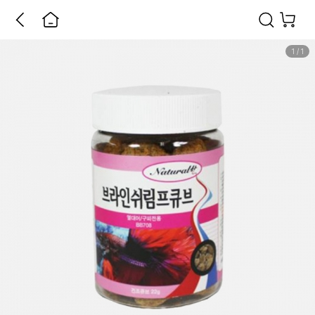
1
/
1