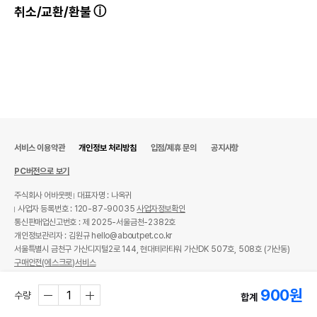
취소/교환/환불
서비스 이용약관
개인정보 처리방침
입점/제휴 문의
공지사항
PC버전으로 보기
주식회사 어바웃펫
대표자명 : 나옥귀
사업자 등록번호 : 120-87-90035
사업자정보확인
통신판매업신고번호 : 제 2025-서울금천-2382호
개인정보관리자 : 김원규 hello@aboutpet.co.kr
서울특별시 금천구 가산디지털2로 144, 현대테라타워 가산DK 507호, 508호 (가산동)
구매안전(에스크로)서비스
© copyright (c) www.aboutpet.co.kr all rights reserved.
900
원
수량
합계