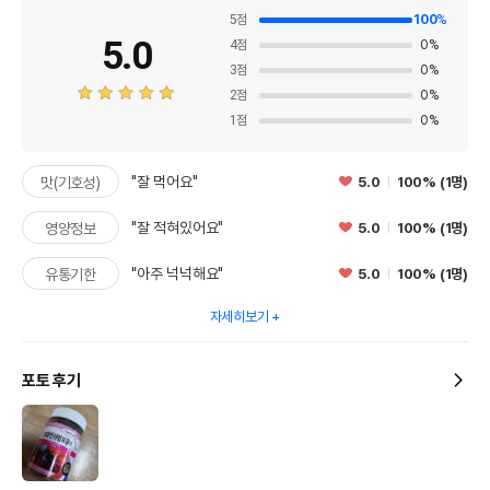
5
점
100
%
5.0
4
점
0
%
3
점
0
%
2
점
0
%
1
점
0
%
"잘 먹어요"
5.0
100% (1명)
맛(기호성)
"잘 적혀있어요"
5.0
100% (1명)
영양정보
"아주 넉넉해요"
5.0
100% (1명)
유통기한
자세히보기
포토 후기