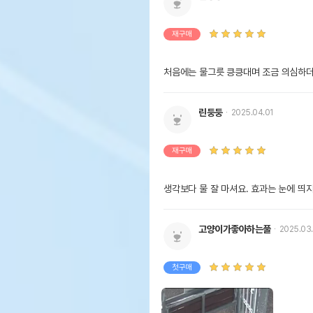
재구매
처음에는 물그릇 킁킁대며 조금 의심하더
린둥둥
2025.04.01
재구매
생각보다 물 잘 마셔요. 효과는 눈에 띄
고양이가좋아하는풀
2025.03
첫구매