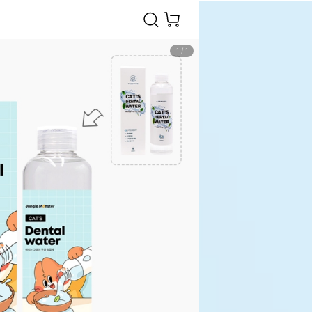
1
/
1