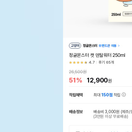
고양이
정글몬스터
브랜드관 이동
정글몬스터 캣 덴탈워터 250ml
4.7
후기 65개
26,500원
51%
12,900
원
적립혜택
최대
150점
적립
배송정보
배송비 3,000원
(제주/
(3만원 이상 무료배송)