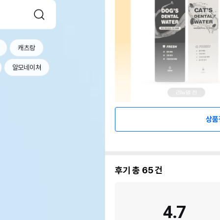
캐츠랑
알모네이쳐
상품
후기 총
65
건
4.7