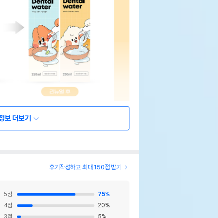
정보 더보기
후기작성하고 최대 150점 받기
5
점
75
%
4
점
20
%
3
점
5
%