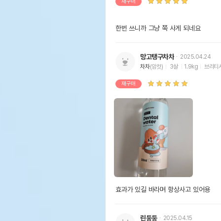
재구매
한번 쓰니까 그냥 쭉 사게 되네요 
망고탱구차차
2025.04.24
차차
(암컷)
3살
1.9kg
브리티
재구매
효과가 있길 바라며 항상사고 있어용
린둥둥
2025.04.15