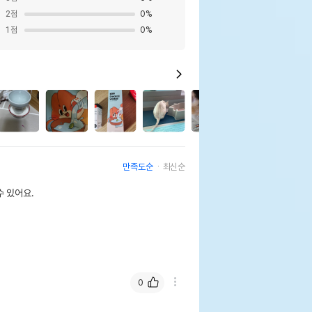
2
점
0
%
1
점
0
%
2
만족도순
최신순
 있어요.
0