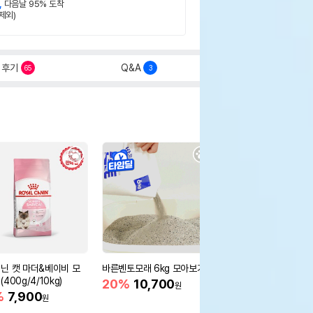
,
다음날 95% 도착
제외)
후기
Q&A
65
3
닌 캣 마더&베이비 모
바른벤토모래 6kg 모아보기
로얄캐닌 캣 인도어 4k
400g/4/10kg)
새 감소
20%
10,700
원
%
7,900
16%
55,000
원
원