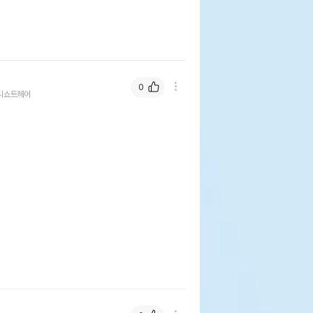
0
시쇼트헤어