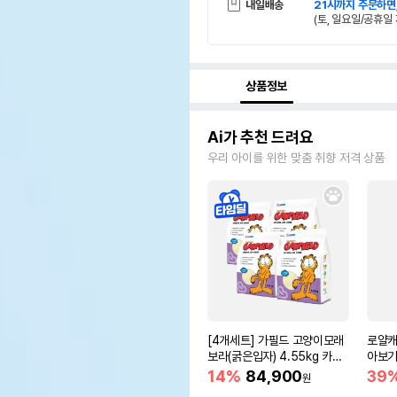
내일배송
21시까지 주문하면
(토, 일요일/공휴일 
상품정보
Ai가 추천 드려요
우리 아이를 위한 맞춤 취향 저격 상품
[4개세트] 가필드 고양이모래
로얄캐
보라(굵은입자) 4.55kg 카사
아보기(
바모래
14%
84,900
39
원