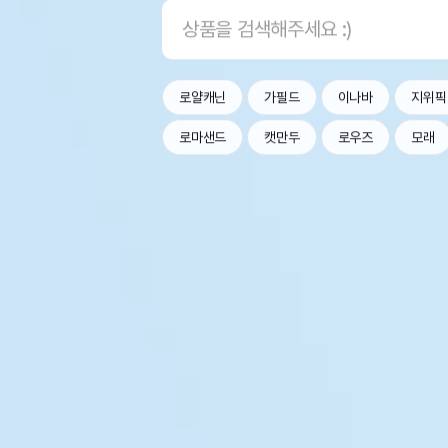
로얄캐닌
가필드
이나바
지위픽
로마샌드
캣만두
로우즈
모래