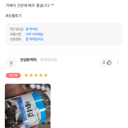
거북이 건강에 매우 좋습니다 ^^

제조국 또는 원산지
대한민국
#상품후기
제조자,수입품의 경우
MG내츄럴
수입자를 함께 표기
맛(기호성)
잘 먹어요
AS책임자와 전화번호
유통기한
아주 넉넉해요
어바웃펫//1644-9601
또는 소비자상담 관련
성분정보
잘 적혀있어요
전화번호
유통기한이 최소 2026.12.08이거나 그
이후인 상품이 출고됩니다.
유통기한
진상토박이
2022.02.22
단, 상품명에 유통기한 명시된 경우, 해당
0
유통기한을 따릅니다.
재구매