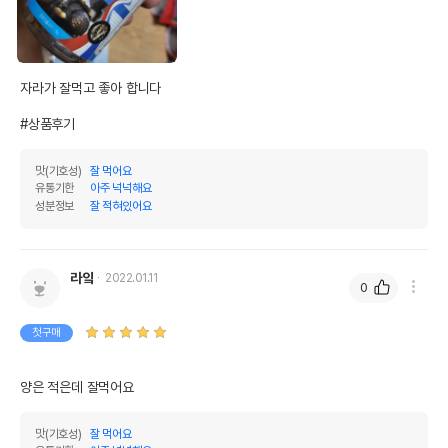
자라가 잘먹고 좋아 합니다

#상품후기
맛(기호성)
잘 먹어요
유통기한
아주 넉넉해요
성분정보
잘 적혀있어요
라잌
2022.01.11
0
첫구매
양은 적은데 잘먹어요
맛(기호성)
잘 먹어요