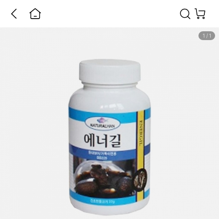
1
/
1