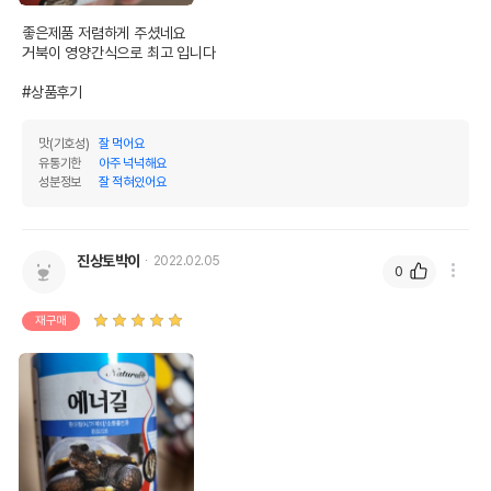
좋은제품 저렴하게 주셨네요

거북이 영양간식으로 최고 입니다

#상품후기
맛(기호성)
잘 먹어요
유통기한
아주 넉넉해요
성분정보
잘 적혀있어요
진상토박이
2022.02.05
0
재구매