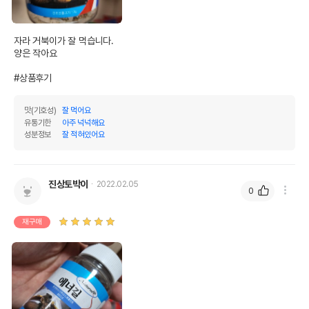
자라 거북이가 잘 먹습니다.

양은 작아요

#상품후기
맛(기호성)
잘 먹어요
유통기한
아주 넉넉해요
성분정보
잘 적혀있어요
진상토박이
2022.02.05
0
재구매