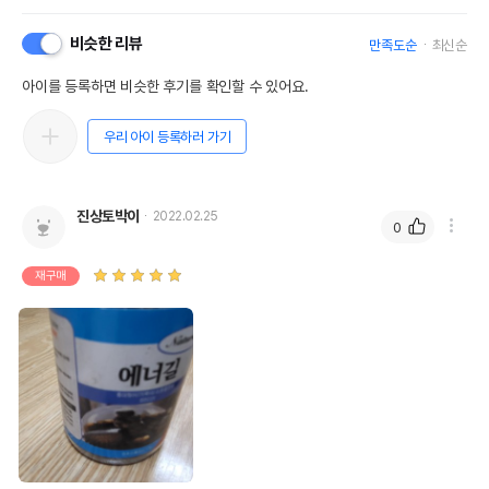
비슷한 리뷰
만족도순
최신순
아이를 등록하면 비슷한 후기를 확인할 수 있어요.
우리 아이 등록하러 가기
진상토박이
2022.02.25
0
재구매
상품 필수 정보
품명 및 모델명
Natural한 에너길 소 13g
법에 의한 인증,허가 등을
상세페이지 참조
받았음을 확인할수 있는
경우 그에 대한 사항