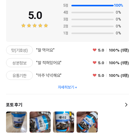
5
점
100
%
5.0
4
점
0
%
3
점
0
%
2
점
0
%
1
점
0
%
"잘 먹어요"
5.0
100% (5명)
맛(기호성)
"잘 적혀있어요"
5.0
100% (5명)
성분정보
"아주 넉넉해요"
5.0
100% (5명)
유통기한
자세히보기
포토 후기