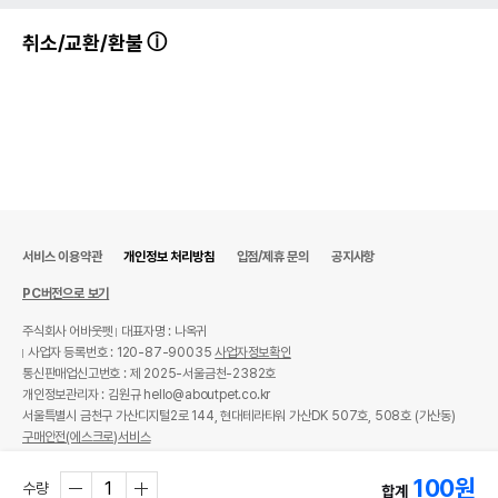
취소/교환/환불
서비스 이용약관
개인정보 처리방침
입점/제휴 문의
공지사항
PC버전으로 보기
주식회사 어바웃펫
대표자명 : 나옥귀
사업자 등록번호 : 120-87-90035
사업자정보확인
통신판매업신고번호 : 제 2025-서울금천-2382호
개인정보관리자 : 김원규 hello@aboutpet.co.kr
서울특별시 금천구 가산디지털2로 144, 현대테라타워 가산DK 507호, 508호 (가산동)
구매안전(에스크로)서비스
© copyright (c) www.aboutpet.co.kr all rights reserved.
100
원
수량
합계