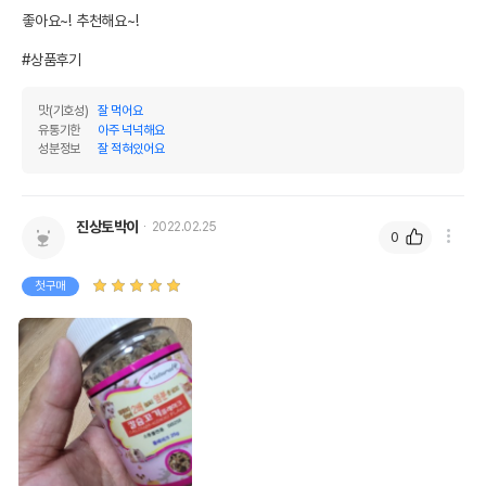
좋아요~! 추천해요~!

#상품후기
상품 필수 정보
맛(기호성)
잘 먹어요
품명 및 모델명
칼슘꼬기 플레이크 소 25g
유통기한
아주 넉넉해요
성분정보
잘 적혀있어요
법에 의한 인증,허가 등을
상세페이지 참조
받았음을 확인할수 있는
경우 그에 대한 사항
진상토박이
2022.02.25
0
제조국 또는 원산지
대한민국
제조자,수입품의 경우
첫구매
MG내츄럴
수입자를 함께 표기
AS책임자와 전화번호
어바웃펫//1644-9601
또는 소비자상담 관련
전화번호
유통기한이 최소 2026.12.03이거나 그
이후인 상품이 출고됩니다.
유통기한
단, 상품명에 유통기한 명시된 경우, 해당
유통기한을 따릅니다.