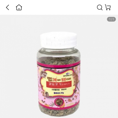
1
/
1