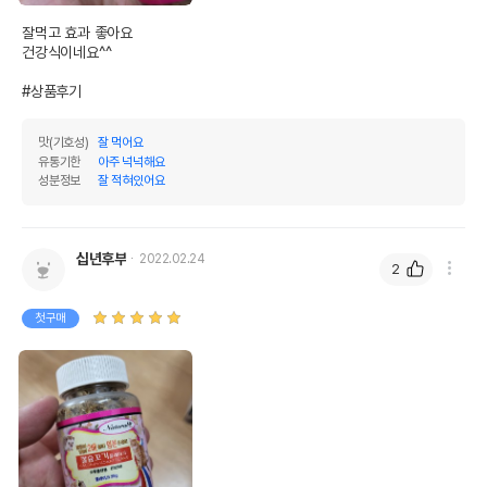
잘먹고 효과 좋아요

건강식이네요^^

#상품후기
맛(기호성)
잘 먹어요
유통기한
아주 넉넉해요
성분정보
잘 적혀있어요
십년후부
2022.02.24
2
첫구매