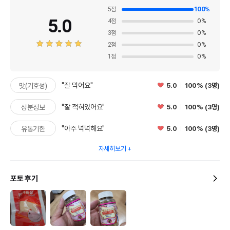
5
점
100
%
5.0
4
점
0
%
3
점
0
%
2
점
0
%
1
점
0
%
"잘 먹어요"
5.0
100% (3명)
맛(기호성)
"잘 적혀있어요"
5.0
100% (3명)
성분정보
"아주 넉넉해요"
5.0
100% (3명)
유통기한
자세히보기
포토 후기